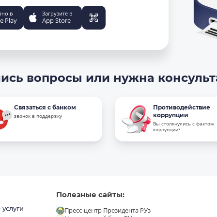
пно в
Загрузите в
e Play
App Store
ись вопросы или нужна консуль
Связаться с банком
Противодействие
коррупции
звонок в поддержку
Вы столкнулись с фактом
коррупции?
Полезные сайты:
 услуги
Пресс-центр Президента РУз