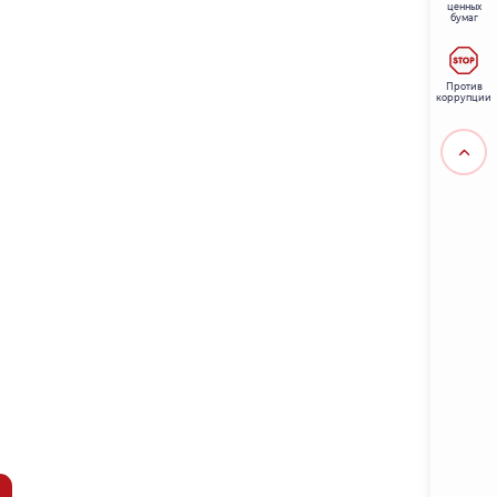
ценных
бумаг
Против
коррупции