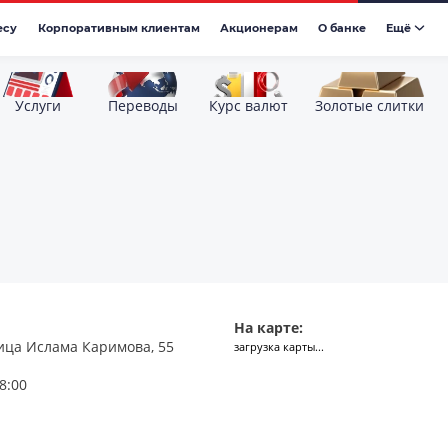
есу
Корпоративным клиентам
Акционерам
О банке
Eщё
Услуги
Переводы
Курс валют
Золотые слитки
На карте:
ица Ислама Каримова, 55
загрузка карты...
8:00