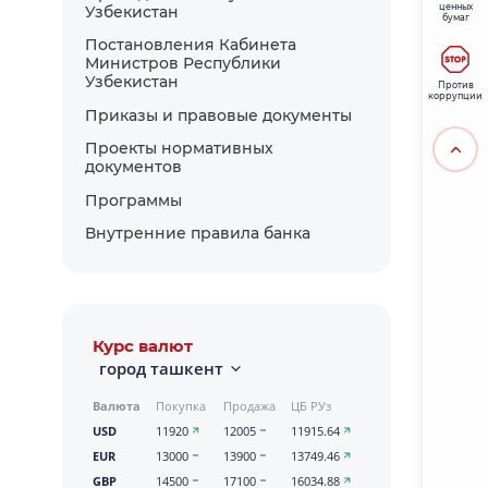
ценных
Узбекистан
бумаг
Постановления Кабинета
Министров Республики
Узбекистан
Против
коррупции
Приказы и правовые документы
Проекты нормативных
документов
Программы
Внутренние правила банка
Курс валют
город ташкент
Валюта
Покупка
Продажа
ЦБ РУз
USD
11920
12005
11915.64
EUR
13000
13900
13749.46
GBP
14500
17100
16034.88