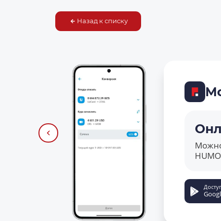
Назад к списку
М
Онл
Можно
HUMO 
Досту
Googl