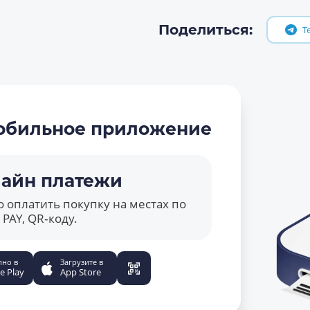
Поделиться:
T
обильное приложение
айн платежи
 оплатить покупку на местах по
PAY, QR‑коду.
пно в
Загрузите в
e Play
App Store