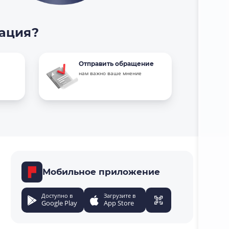
тация?
Отправить обращение
нам важно ваше мнение
Мобильное приложение
Доступно в
Загрузите в
Google Play
App Store