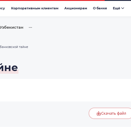
есу
Корпоративным клиентам
Акционерам
О банке
Eщё
•••
 Узбекистан
банковской тайне
йне
Скачать файл