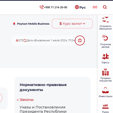
+998 71 214-20-00
Рус
Курс валют
Отправить
обращение
272
Дата обновления: 1 июля 2024, 17:04
Открытые
данные
Офисы
Продажа
имущества
Нормативно-правовые
документы
Инвесторам
Законы
Указы и Постановления
Президента Республики
Рынок