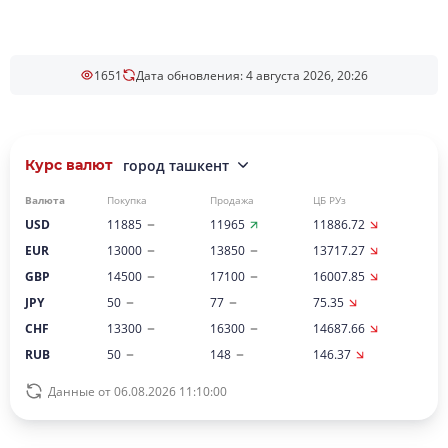
1651
Дата обновления: 4 августа 2026, 20:26
Курс валют
город ташкент
Валюта
Покупка
Продажа
ЦБ РУз
USD
11885
11965
11886.72
EUR
13000
13850
13717.27
GBP
14500
17100
16007.85
JPY
50
77
75.35
CHF
13300
16300
14687.66
RUB
50
148
146.37
Данные от 06.08.2026 11:10:00