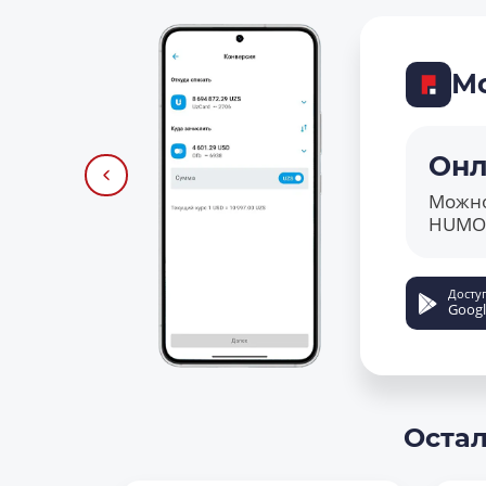
М
Онл
Можно
HUMO 
Досту
Googl
Остал