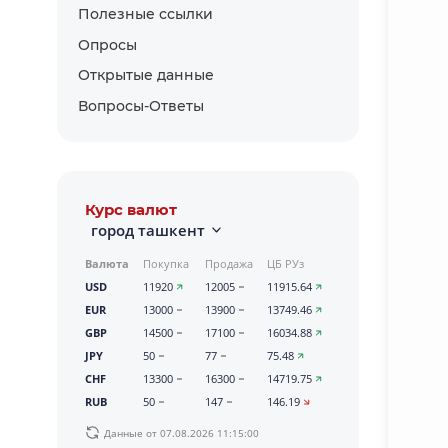
Полезные ссылки
Опросы
Открытые данные
Вопросы-Ответы
Курс валют
город ташкент
Валюта
Покупка
Продажа
ЦБ РУз
USD
11920
12005
11915.64
EUR
13000
13900
13749.46
GBP
14500
17100
16034.88
JPY
50
77
75.48
CHF
13300
16300
14719.75
RUB
50
147
146.19
Данные от 07.08.2026 11:15:00