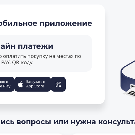
обильное приложение
айн платежи
 оплатить покупку на местах по
PAY, QR‑коду.
пно в
Загрузите в
e Play
App Store
ись вопросы или нужна консуль