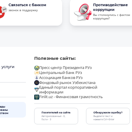
Связаться с банком
Противодействие
коррупции
звонок в поддержку
Вы столкнулись с фактом
коррупции?
Полезные сайты:
 услуги
Пресс-центр Президента РУз
Центральный банк РУз
Ассоциация банков РУз
Фондовый рынок Узбекистана
Единый портал корпоративной
информации
Finlit.uz - Финансовая грамотность
лады
ованы
Посетителей на сайте:
Обнаружили ошибку?
рством
Авторизованные - 0,
Выделите текст и
Гости - 3
нажмите Ctrl+Enter