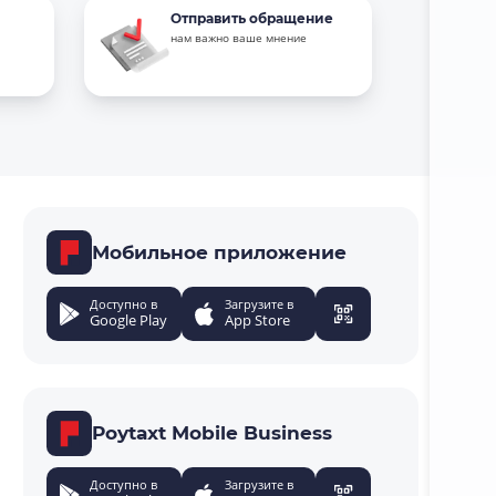
Отправить обращение
нам важно ваше мнение
Мобильное приложение
Доступно в
Загрузите в
Google Play
App Store
Poytaxt Mobile Business
Доступно в
Загрузите в