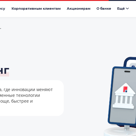
есу
Корпоративным клиентам
Акционерам
О банке
Eщё
•
нг
а, где инновации меняют
еменные технологии
още, быстрее и