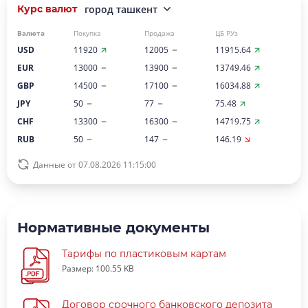
Курс валют
город ташкент
Валюта
Покупка
Продажа
ЦБ РУз
USD
11920
12005
11915.64
EUR
13000
13900
13749.46
GBP
14500
17100
16034.88
JPY
50
77
75.48
CHF
13300
16300
14719.75
RUB
50
147
146.19
Данные от 07.08.2026 11:15:00
Нормативные документы
Тарифы по пластиковым картам
Размер: 100.55 KB
Договор срочного банковского депозита