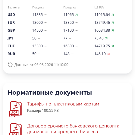
Валюта
Покупка
Продажа
ЦБ РУз
USD
11885
11965
11915.64
EUR
13000
13850
13749.46
GBP
14500
17100
16034.88
JPY
50
77
75.48
CHF
13300
16300
14719.75
RUB
50
148
146.19
Данные от 06.08.2026 11:10:00
Нормативные документы
Тарифы по пластиковым картам
Размер: 100.55 KB
Договор срочного банковского депозита
для малого и среднего бизнеса