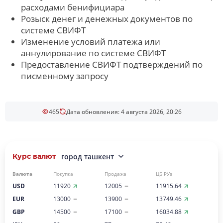
расходами бенифициара
Розыск денег и денежных документов по
системе СВИФТ
Изменение условий платежа или
аннулирование по системе СВИФТ
Предоставление СВИФТ подтверждений по
писменному запросу
465
Дата обновления: 4 августа 2026, 20:26
Курс валют
город ташкент
Валюта
Покупка
Продажа
ЦБ РУз
USD
11920
12005
11915.64
EUR
13000
13900
13749.46
GBP
14500
17100
16034.88