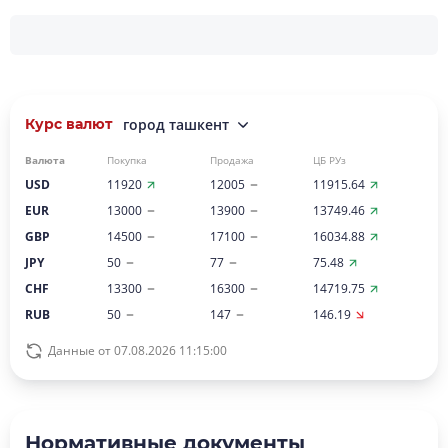
Курс валют
город ташкент
Валюта
Покупка
Продажа
ЦБ РУз
USD
11920
12005
11915.64
EUR
13000
13900
13749.46
GBP
14500
17100
16034.88
JPY
50
77
75.48
CHF
13300
16300
14719.75
RUB
50
147
146.19
Данные от 07.08.2026 11:15:00
Нормативные документы