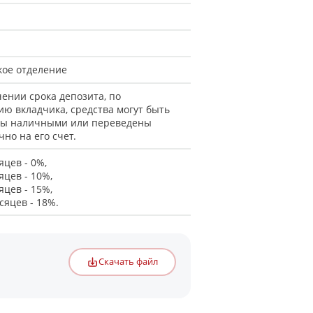
кое отделение
чении срока депозита, по
ию вкладчика, средства могут быть
ы наличными или переведены
но на его счет.
яцев - 0%,
яцев - 10%,
яцев - 15%,
сяцев - 18%.
Скачать файл