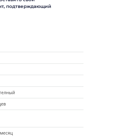
ент, подтверждающий
телный
цев
 месяц