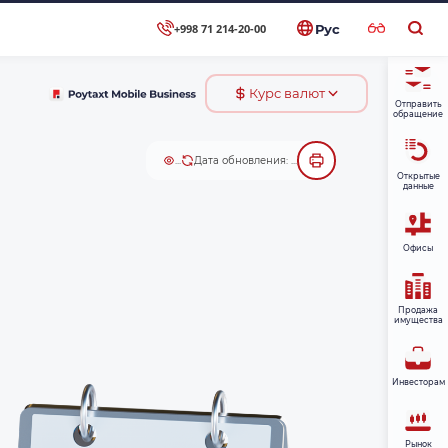
+998 71 214-20-00
Рус
Курс валют
Отправить
обращение
...
Дата обновления: ...
Открытые
данные
Офисы
Продажа
имущества
Инвесторам
Рынок