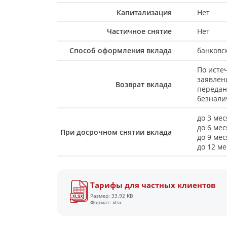
Капитализация
Нет
Частичное снятие
Нет
Способ оформления вклада
банковс
По исте
заявлен
Возврат вклада
передан
безналич
до 3 мес
до 6 мес
При досрочном снятии вклада
до 9 мес
до 12 ме
Тарифы для частных клиентов
Размер: 33.92 KB
Формат: xlsx