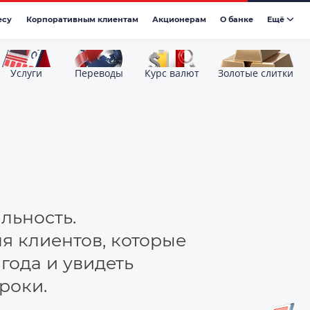
есу
Корпоративным клиентам
Акционерам
О банке
Eщё
Услуги
Переводы
Курс валют
Золотые слитки
ильность.
я клиентов, которые
 года и увидеть
роки.