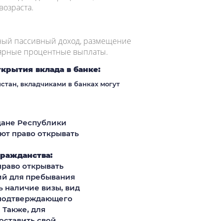
возраста.
ьный пассивный доход, размещение
лярные процентные выплаты.
крытия вклада в банке:
стан, вкладчиками в банках могут
ане Республики
ют право открывать
гражданства:
раво открывать
ий для пребывания
ь наличие визы, вид
 подтверждающего
 Также, для
оставить свой