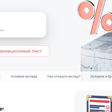
ада
ормационный лист
а
Условия вклада
Как открыть вклад?
Условия и т
у: