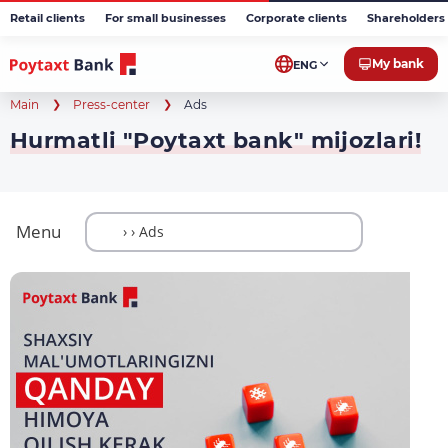
Retail clients
For small businesses
Corporate clients
Shareholders 
My bank
ENG
Main
Press-center
Ads
Hurmatli "Poytaxt bank" mijozlari!
Menu