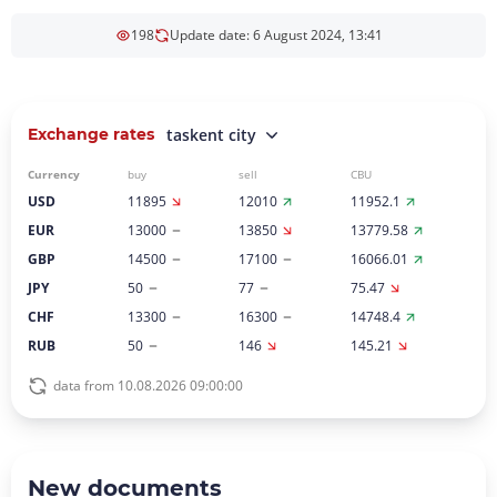
198
Update date: 6 August 2024, 13:41
Exchange rates
taskent city
Currency
buy
sell
CBU
USD
11895
12010
11952.1
EUR
13000
13850
13779.58
GBP
14500
17100
16066.01
JPY
50
77
75.47
CHF
13300
16300
14748.4
RUB
50
146
145.21
data from 10.08.2026 09:00:00
New documents