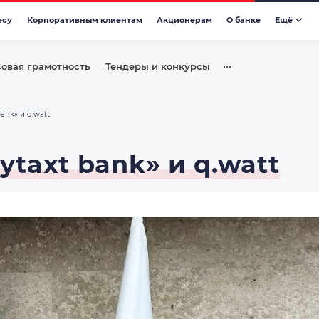
есу
Корпоративным клиентам
Акционерам
О банке
Eщё
•••
овая грамотность
Тендеры и конкурсы
ank» и q.watt
taxt bank» и q.watt