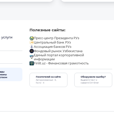
Полезные сайты:
 услуги
Пресс-центр Президента РУз
Центральный банк РУз
Ассоциация банков РУз
Фондовый рынок Узбекистана
Единый портал корпоративной
информации
Finlit.uz - Финансовая грамотность
лады
ованы
Посетителей на сайте:
Обнаружили ошибку?
рством
Авторизованные - 0,
Выделите текст и
Гости - 4
нажмите Ctrl+Enter