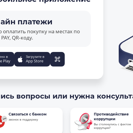
айн платежи
 оплатить покупку на местах по
PAY, QR‑коду.
пно в
Загрузите в
e Play
App Store
ись вопросы или нужна консуль
Связаться с банком
Противодействие
коррупции
звонок в поддержку
Вы столкнулись с фактом
коррупции?