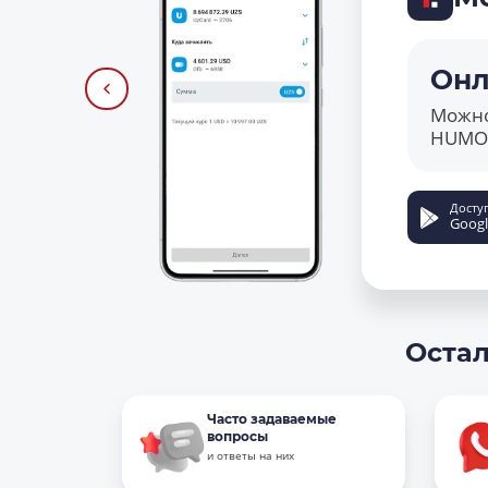
Онл
Можно
HUMO 
Досту
Googl
Остал
Часто задаваемые
вопросы
и ответы на них