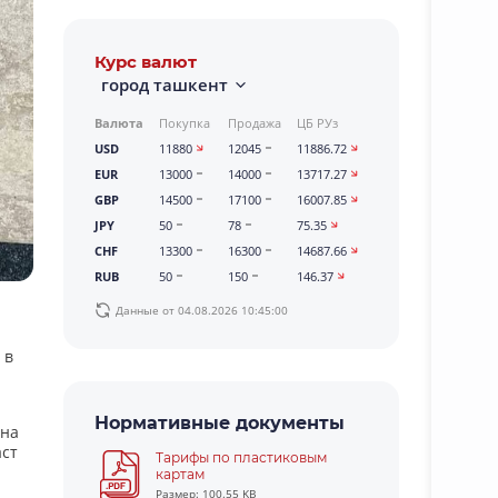
Курс валют
город ташкент
Валюта
Покупка
Продажа
ЦБ РУз
USD
11880
12045
11886.72
EUR
13000
14000
13717.27
GBP
14500
17100
16007.85
JPY
50
78
75.35
CHF
13300
16300
14687.66
RUB
50
150
146.37
Данные от 04.08.2026 10:45:00
 в
Нормативные документы
ена
аст
Тарифы по пластиковым
картам
Размер: 100.55 KB