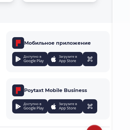
Мобильное приложение
Доступно в
Загрузите в
Google Play
App Store
Poytaxt Mobile Business
Доступно в
Загрузите в
Google Play
App Store