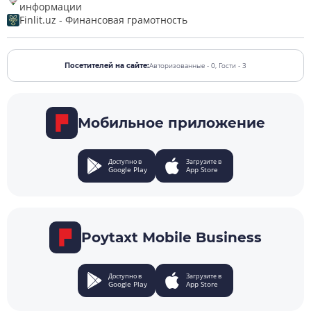
информации
Finlit.uz - Финансовая грамотность
Авторизованные - 0,
Гости - 3
Посетителей на сайте:
Мобильное приложение
Доступно в
Загрузите в
Google Play
App Store
Poytaxt Mobile Business
Доступно в
Загрузите в
Google Play
App Store