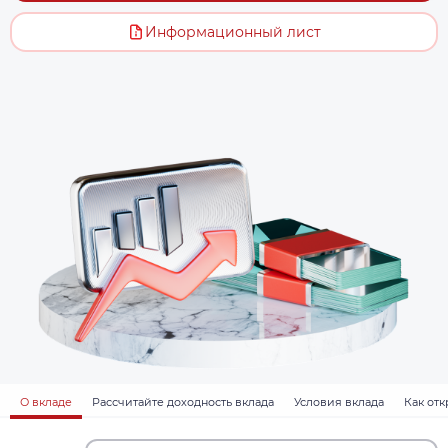
Информационный лист
О вкладе
Рассчитайте доходность вклада
Условия вклада
Как отк