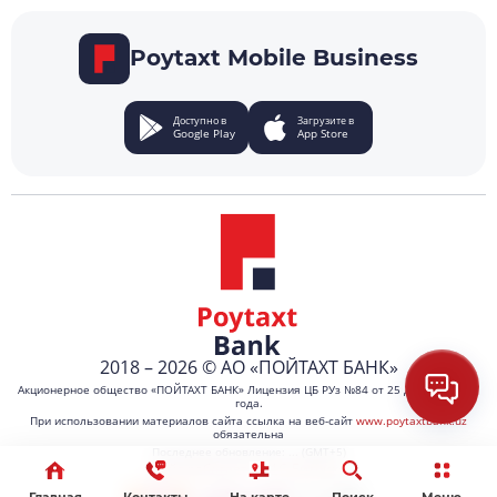
Poytaxt Mobile Business
Доступно в
Загрузите в
Google Play
App Store
2018 – 2026 © АО «ПОЙТАХТ БАНК»
Акционерное общество «ПОЙТАХТ БАНК» Лицензия ЦБ РУз №84 от 25 декабря 2021
года.
При использовании материалов сайта ссылка на веб-сайт
www.poytaxtbank.uz
обязательна
Последнее обновление: ... (GMT+5)
Сайт работает на 1C-Битрикс