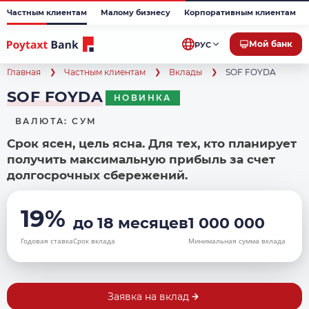
Частным клиентам
Малому бизнесу
Корпоративным клиентам
Мой банк
РУС
Главная
Частным клиентам
Вклады
SOF FOYDA
SOF FOYDA
НОВИНКА
ВАЛЮТА: СУМ
Срок ясен, цель ясна. Для тех, кто планирует
получить максимальную прибыль за счет
долгосрочных сбережений.
19%
до 18 месяцев
1 000 000
Годовая ставка
Срок вклада
Минимальная сумма вклада
Заявка на вклад