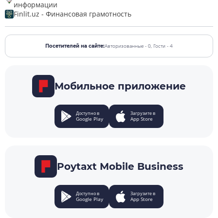
информации
Finlit.uz - Финансовая грамотность
Авторизованные - 0,
Гости - 4
Посетителей на сайте:
Мобильное приложение
Доступно в
Загрузите в
Google Play
App Store
Poytaxt Mobile Business
Доступно в
Загрузите в
Google Play
App Store