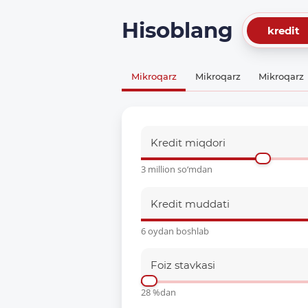
Hisoblang
kredit
Mikroqarz
Mikroqarz
Mikroqarz
Kredit miqdori
3 million so‘mdan
Kredit muddati
6 oydan boshlab
Foiz stavkasi
28 %dan