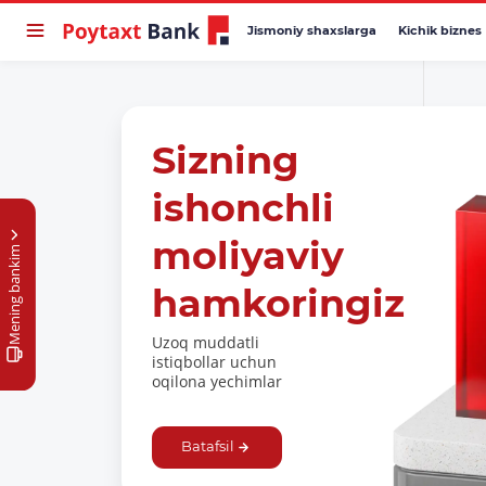
Jismoniy shaxslarga
Kichik biznes
Sizning
ishonchli
moliyaviy
Mening bankim
hamkoringiz
Uzoq muddatli
istiqbollar uchun
oqilona yechimlar
Batafsil