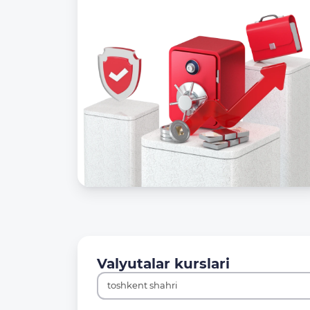
Valyutalar kurslari
toshkent shahri