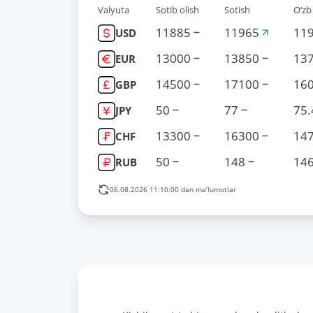
Valyuta
Sotib olish
Sotish
O‘zb
11885
11965
119
USD
13000
13850
137
EUR
14500
17100
160
GBP
50
77
75.
JPY
13300
16300
147
CHF
50
148
146
RUB
06.08.2026 11:10:00 dan ma’lumotlar