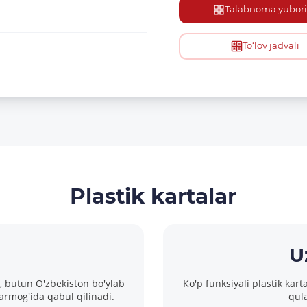
Talabnoma yubori
To‘lov jadvali
Plastik kartalar
U
i, butun O'zbekiston bo'ylab
Кo'p funksiyali plastik kar
rmog'ida qabul qilinadi.
qula