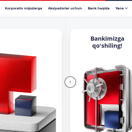
Korporativ mijozlarga
Aksiyadorlar uchun
Bank haqida
Yana
Bankimizga
qoʻshiling!