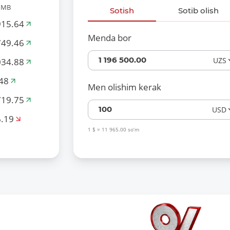
 MB
Sotish
Sotib olish
15.64
Menda bor
49.46
1 196 500.00
UZS
34.88
48
Men olishim kerak
19.75
100
USD
.19
1 $ = 11 965.00 so‘m