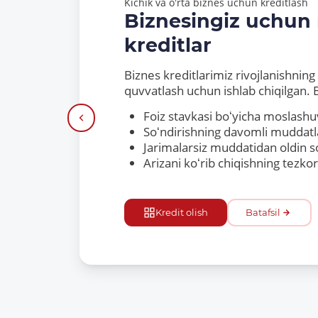
Kichik va oʻrta biznes uchun kreditlash
Biznesingiz uchun m
kreditlar
Biznes kreditlarimiz rivojlanishning har bi
quvvatlash uchun ishlab chiqilgan. Biz quyi
Foiz stavkasi boʻyicha moslashuvchan
Soʻndirishning davomli muddatlari
Jarimalarsiz muddatidan oldin soʻndir
Arizani koʻrib chiqishning tezkor jaray
Kredit olish
Batafsil