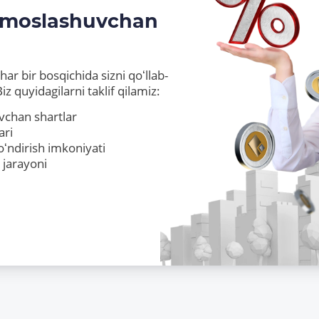
oslashuvchan
r bosqichida sizni qoʻllab-
dagilarni taklif qilamiz:
 shartlar
ish imkoniyati
oni