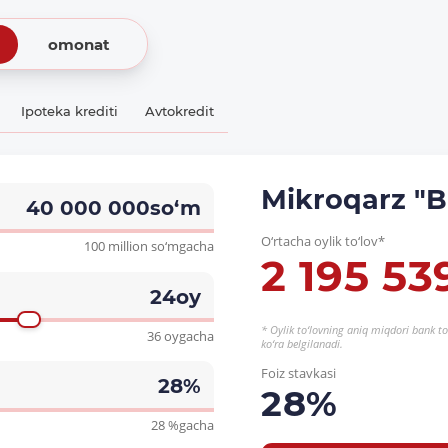
omonat
Ipoteka krediti
Avtokredit
Mikroqarz "Bi
40 000 000
so‘m
O‘rtacha oylik to‘lov*
100 million so‘mgacha
2 195 53
24
oy
* Oylik to‘lovning aniq miqdori bank to
36 oygacha
ko‘ra belgilanadi.
Foiz stavkasi
28
%
28
%
28 %gacha