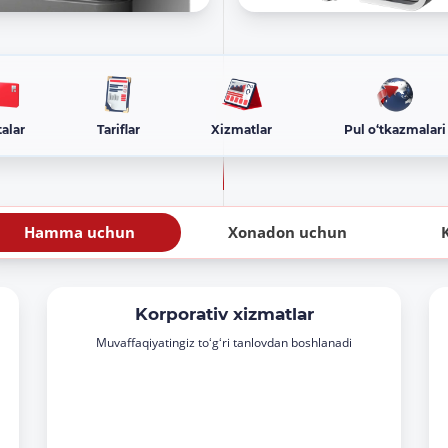
talar
Tariflar
Xizmatlar
Pul o‘tkazmalari
Hamma uchun
Xonadon uchun
Korporativ xizmatlar
Muvaffaqiyatingiz toʻgʻri tanlovdan boshlanadi