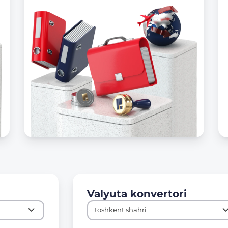
Valyuta konvertori
toshkent shahri