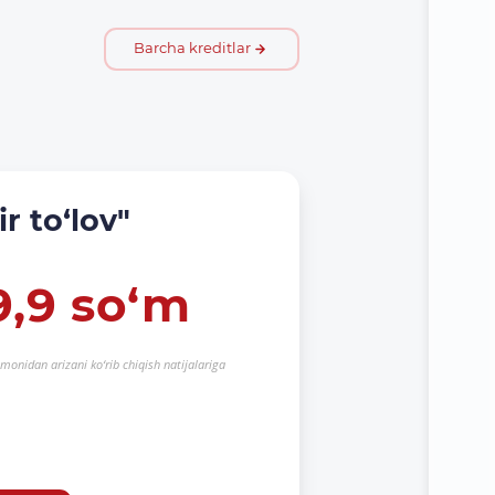
Barcha kreditlar
r to‘lov"
9,9
so‘m
monidan arizani ko‘rib chiqish natijalariga