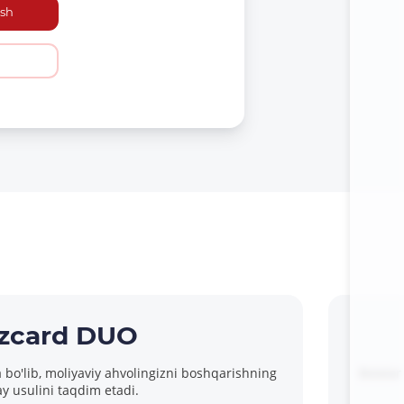
sh
zcard DUO
ta bo'lib, moliyaviy ahvolingizni boshqarishning
Bolalar
y usulini taqdim etadi.