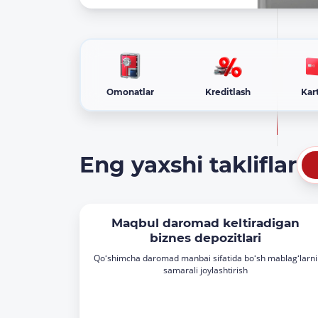
Omonatlar
Kreditlash
Kar
Eng yaxshi takliflar
Maqbul daromad keltiradigan
biznes depozitlari
Qoʻshimcha daromad manbai sifatida boʻsh mablagʻlarni
samarali joylashtirish