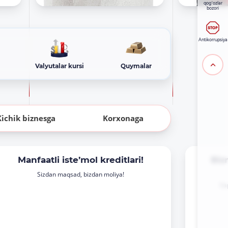
qog'ozlar
bozori
Antikorrupsiya
Valyutalar kursi
Quymalar
Kichik biznesga
Korxonaga
Manfaatli iste’mol kreditlari!
Biz
Sizdan maqsad, bizdan moliya!
Kap