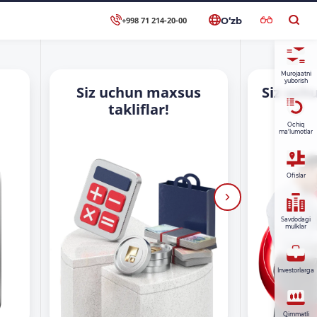
+998 71 214-20-00
O‘zb
Murojaatni
yuborish
Siz uchun maxsus
Siz uch
takliflar!
Ochiq
ma’lumotlar
Ofislar
Savdodagi
mulklar
Investorlarga
Qimmatli