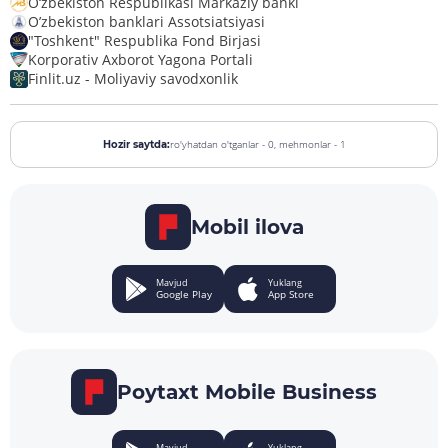
O‘zbekiston Respublikasi Markaziy banki
O’zbekiston banklari Assotsiatsiyasi
"Toshkent" Respublika Fond Birjasi
Korporativ Axborot Yagona Portali
Finlit.uz - Moliyaviy savodxonlik
ro'yhatdan o'tganlar - 0,
mehmonlar - 1
Hozir saytda:
Mobil ilova
Mavjud
Yuklang
Google Play
App Store
Poytaxt Mobile Business
Mavjud
Yuklang