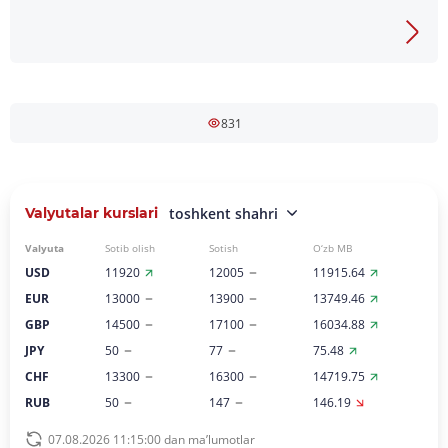
831
Valyutalar kurslari
toshkent shahri
Valyuta
Sotib olish
Sotish
O‘zb MB
USD
11920
12005
11915.64
EUR
13000
13900
13749.46
GBP
14500
17100
16034.88
JPY
50
77
75.48
CHF
13300
16300
14719.75
RUB
50
147
146.19
07.08.2026 11:15:00 dan ma’lumotlar