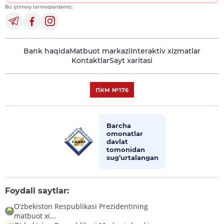
Biz ijtimoiy tarmoqlardamiz:
Bank haqida
Matbuot markazi
Interaktiv xizmatlar
Kontaktlar
Sayt xaritasi
Barcha
omonatlar
davlat
tomonidan
sug‘urtalangan
Foydali saytlar:
O‘zbekiston Respublikasi Prezidentining
matbuot xi...