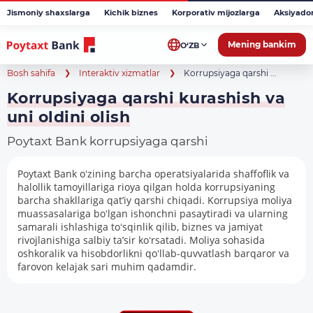
Jismoniy shaxslarga
Kichik biznes
Korporativ mijozlarga
Aksiyado
Mening bankim
O‘ZB
Bosh sahifa
Interaktiv xizmatlar
Korrupsiyaga qarshi ...
Korrupsiyaga qarshi kurashish va
uni oldini olish
Poytaxt Bank korrupsiyaga qarshi
Poytaxt Bank oʻzining barcha operatsiyalarida shaffoflik va
halollik tamoyillariga rioya qilgan holda korrupsiyaning
barcha shakllariga qat’iy qarshi chiqadi. Korrupsiya moliya
muassasalariga boʻlgan ishonchni pasaytiradi va ularning
samarali ishlashiga toʻsqinlik qilib, biznes va jamiyat
rivojlanishiga salbiy ta’sir koʻrsatadi. Moliya sohasida
oshkoralik va hisobdorlikni qoʻllab-quvvatlash barqaror va
farovon kelajak sari muhim qadamdir.