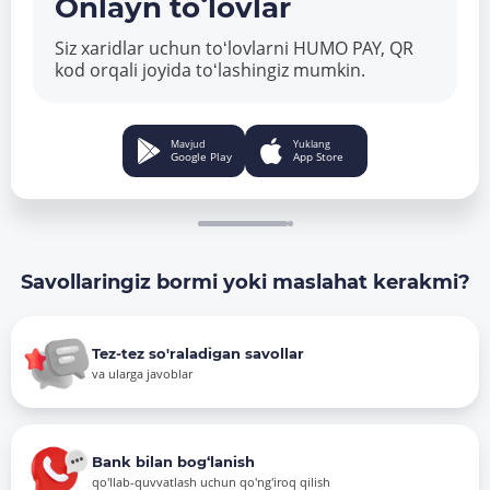
Onlayn toʻlovlar
Siz xaridlar uchun toʻlovlarni HUMO PAY, QR
kod orqali joyida toʻlashingiz mumkin.
Mavjud
Yuklang
Google Play
App Store
Savollaringiz bormi yoki maslahat kerakmi?
Tez-tez so'raladigan savollar
va ularga javoblar
Bank bilan bog‘lanish
qo'llab-quvvatlash uchun qo'ng'iroq qilish