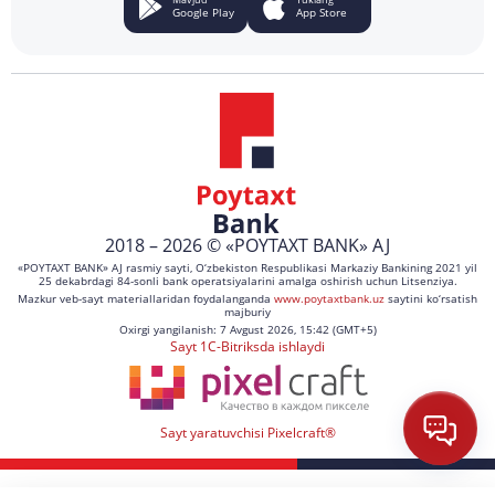
Google Play
App Store
2018 – 2026 © «POYTAXT BANK» AJ
«POYTAXT BANK» AJ rasmiy sayti, O‘zbekiston Respublikasi Markaziy Bankining 2021 yil
25 dekabrdagi 84-sonli bank operatsiyalarini amalga oshirish uchun Litsenziya.
Mazkur veb-sayt materiallaridan foydalanganda
www.poytaxtbank.uz
saytini ko‘rsatish
majburiy
Oxirgi yangilanish: 7 Avgust 2026, 15:42 (GMT+5)
Sayt 1C-Bitriksda ishlaydi
Sayt yaratuvchisi Pixelcraft®