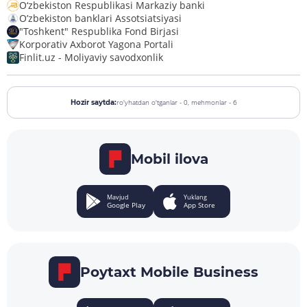
O‘zbekiston Respublikasi Markaziy banki
O’zbekiston banklari Assotsiatsiyasi
"Toshkent" Respublika Fond Birjasi
Korporativ Axborot Yagona Portali
Finlit.uz - Moliyaviy savodxonlik
ro'yhatdan o'tganlar - 0,
mehmonlar - 6
Hozir saytda:
Mobil ilova
Mavjud
Yuklang
Google Play
App Store
Poytaxt Mobile Business