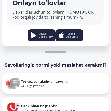
Onlayn toʻlovlar
Siz xaridlar uchun toʻlovlarni HUMO PAY, QR
kod orqali joyida toʻlashingiz mumkin.
Mavjud
Yuklang
Google Play
App Store
Savollaringiz bormi yoki maslahat kerakmi?
Tez-tez so'raladigan savollar
va ularga javoblar
Bank bilan bog‘lanish
qo'llab-quvvatlash uchun qo'ng'iroq qilish