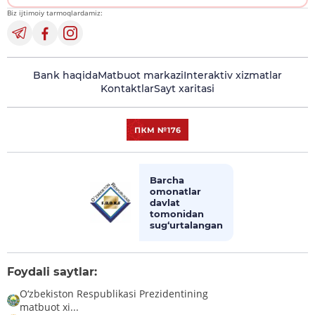
Biz ijtimoiy tarmoqlardamiz:
Bank haqida
Matbuot markazi
Interaktiv xizmatlar
Kontaktlar
Sayt xaritasi
Barcha
omonatlar
davlat
tomonidan
sug‘urtalangan
Foydali saytlar:
O‘zbekiston Respublikasi Prezidentining
matbuot xi...