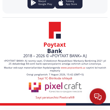
Mavjud
Yuklang
Google Play
App Store
2018 – 2026 © «POYTAXT BANK» AJ
«POYTAXT BANK» AJ rasmiy sayti, O‘zbekiston Respublikasi Markaziy Bankining 2021 yil
25 dekabrdagi 84-sonli bank operatsiyalarini amalga oshirish uchun Litsenziya.
Mazkur veb-sayt materiallaridan foydalanganda
www.poytaxtbank.uz
saytini ko‘rsatish
majburiy
Oxirgi yangilanish: 7 Avgust 2026, 15:42 (GMT+5)
Sayt 1C-Bitriksda ishlaydi
Sayt yaratuvchisi Pixelcraft®