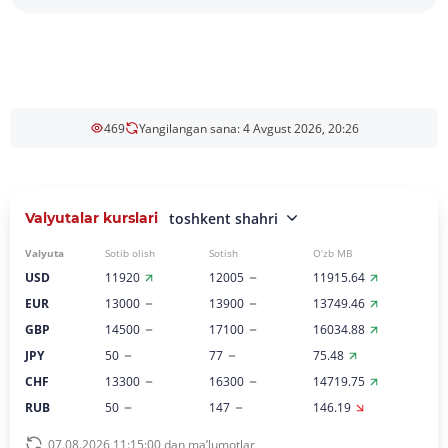
469
Yangilangan sana: 4 Avgust 2026, 20:26
Valyutalar kurslari
toshkent shahri
Valyuta
Sotib olish
Sotish
O‘zb MB
USD
11920
12005
11915.64
EUR
13000
13900
13749.46
GBP
14500
17100
16034.88
JPY
50
77
75.48
CHF
13300
16300
14719.75
RUB
50
147
146.19
07.08.2026 11:15:00 dan ma’lumotlar