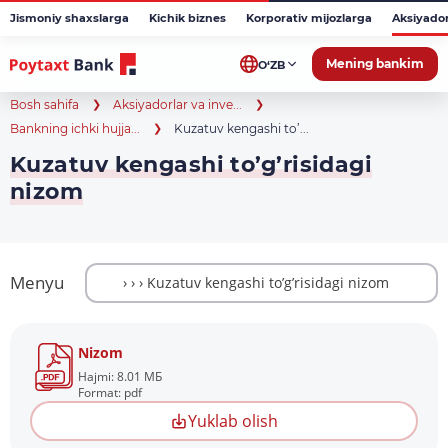
Jismoniy shaxslarga
Kichik biznes
Korporativ mijozlarga
Aksiyado
Mening bankim
O‘ZB
Bosh sahifa
Aksiyadorlar va inve...
Bankning ichki hujja...
Kuzatuv kengashi to’...
Kuzatuv kengashi to’g’risidagi
nizom
Menyu
Nizom
Hajmi: 8.01 МБ
Format: pdf
Yuklab olish