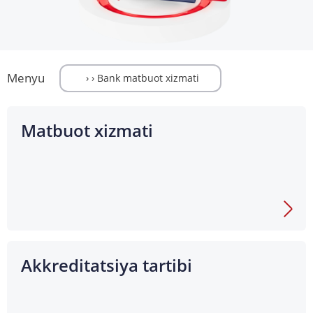
Menyu
Matbuot xizmati
Akkred­itatsi­ya tartibi