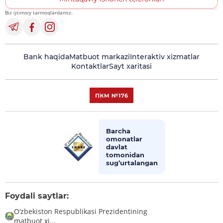
Biz ijtimoiy tarmoqlardamiz:
Bank haqida
Matbuot markazi
Interaktiv xizmatlar
Kontaktlar
Sayt xaritasi
Barcha
omonatlar
davlat
tomonidan
sug‘urtalangan
Foydali saytlar:
O‘zbekiston Respublikasi Prezidentining
matbuot xi...