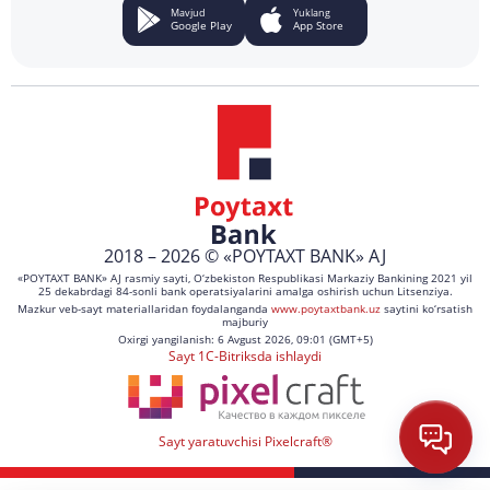
Mavjud
Yuklang
Google Play
App Store
2018 – 2026 © «POYTAXT BANK» AJ
«POYTAXT BANK» AJ rasmiy sayti, O‘zbekiston Respublikasi Markaziy Bankining 2021 yil
25 dekabrdagi 84-sonli bank operatsiyalarini amalga oshirish uchun Litsenziya.
Mazkur veb-sayt materiallaridan foydalanganda
www.poytaxtbank.uz
saytini ko‘rsatish
majburiy
Oxirgi yangilanish: 6 Avgust 2026, 09:01 (GMT+5)
Sayt 1C-Bitriksda ishlaydi
Sayt yaratuvchisi Pixelcraft®