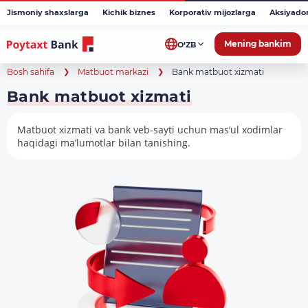
Jismoniy shaxslarga
Kichik biznes
Korporativ mijozlarga
Aksiyado
Mening bankim
O‘ZB
Bosh sahifa
Matbuot markazi
Bank matbuot xizmati
Bank matbuot xizmati
Matbuot xizmati va bank veb-sayti uchun mas’ul xodimlar
haqidagi ma’lumotlar bilan tanishing.