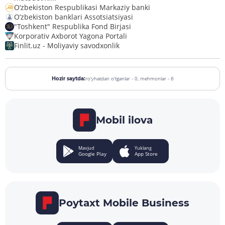
O‘zbekiston Respublikasi Markaziy banki
O’zbekiston banklari Assotsiatsiyasi
"Toshkent" Respublika Fond Birjasi
Korporativ Axborot Yagona Portali
Finlit.uz - Moliyaviy savodxonlik
ro'yhatdan o'tganlar - 0,
mehmonlar - 6
Hozir saytda:
Mobil ilova
Mavjud
Yuklang
Google Play
App Store
Poytaxt Mobile Business