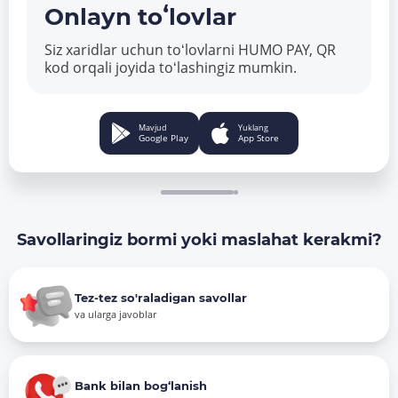
Onlayn toʻlovlar
Siz xaridlar uchun toʻlovlarni HUMO PAY, QR
kod orqali joyida toʻlashingiz mumkin.
Mavjud
Yuklang
Google Play
App Store
Savollaringiz bormi yoki maslahat kerakmi?
Tez-tez so'raladigan savollar
va ularga javoblar
Bank bilan bog‘lanish