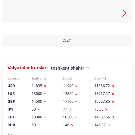
471
Valyutalar kurslari
toshkent shahri
Valyuta
Sotib olish
Sotish
O‘zb MB
USD
11835
11940
11886.72
EUR
13000
13850
13717.27
GBP
14500
17100
16007.85
JPY
50
77
75.35
CHF
13300
16300
14687.66
RUB
50
148
146.37