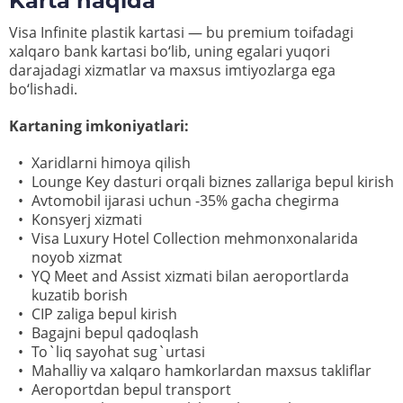
Karta haqida
Visa Infinite plastik kartasi — bu premium toifadagi
xalqaro bank kartasi bo‘lib, uning egalari yuqori
darajadagi xizmatlar va maxsus imtiyozlarga ega
bo‘lishadi.
Kartaning imkoniyatlari:
Xaridlarni himoya qilish
Lounge Key dasturi orqali biznes zallariga bepul kirish
Avtomobil ijarasi uchun -35% gacha chegirma
Konsyerj xizmati
Visa Luxury Hotel Collection mehmonxonalarida
noyob xizmat
YQ Meet and Assist xizmati bilan aeroportlarda
kuzatib borish
CIP zaliga bepul kirish
Bagajni bepul qadoqlash
To`liq sayohat sug`urtasi
Mahalliy va xalqaro hamkorlardan maxsus takliflar
Aeroportdan bepul transport