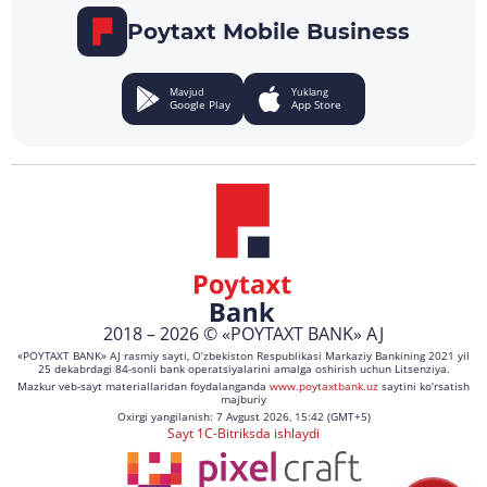
Poytaxt Mobile Business
Mavjud
Yuklang
Google Play
App Store
2018 – 2026 © «POYTAXT BANK» AJ
«POYTAXT BANK» AJ rasmiy sayti, O‘zbekiston Respublikasi Markaziy Bankining 2021 yil
25 dekabrdagi 84-sonli bank operatsiyalarini amalga oshirish uchun Litsenziya.
Mazkur veb-sayt materiallaridan foydalanganda
www.poytaxtbank.uz
saytini ko‘rsatish
majburiy
Oxirgi yangilanish: 7 Avgust 2026, 15:42 (GMT+5)
Sayt 1C-Bitriksda ishlaydi