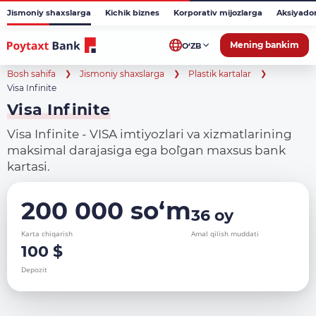
Jismoniy shaxslarga
Kichik biznes
Korporativ mijozlarga
Aksiyado
Mening bankim
O‘ZB
Bosh sahifa
Jismoniy shaxslarga
Plastik kartalar
Visa Infinite
Visa Infinite
Visa Infinite - VISA imtiyozlari va xizmatlarining
maksimal darajasiga ega bo`lgan maxsus bank
kartasi.
200 000 so‘m
36 oy
Karta chiqarish
Amal qilish muddati
100 $
Depozit