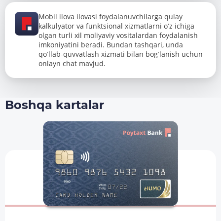
Mobil ilova ilovasi foydalanuvchilarga qulay
kalkulyator va funktsional xizmatlarni oʻz ichiga
olgan turli xil moliyaviy vositalardan foydalanish
imkoniyatini beradi. Bundan tashqari, unda
qoʻllab-quvvatlash xizmati bilan bogʻlanish uchun
onlayn chat mavjud.
Boshqa kartalar