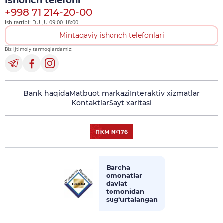
Ishonch telefoni
+998 71 214-20-00
Ish tartibi: DU-JU 09:00-18:00
Mintaqaviy ishonch telefonlari
Biz ijtimoiy tarmoqlardamiz:
Bank haqida
Matbuot markazi
Interaktiv xizmatlar
Kontaktlar
Sayt xaritasi
Barcha
omonatlar
davlat
tomonidan
sug‘urtalangan