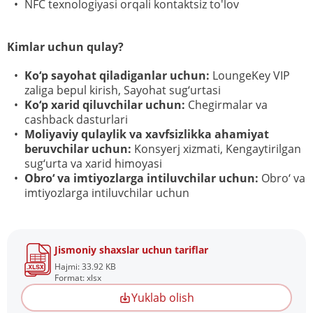
NFC texnologiyasi orqali kontaktsiz to'lov
Kimlar uchun qulay?
Ko‘p sayohat qiladiganlar uchun:
LoungeKey VIP
zaliga bepul kirish, Sayohat sug‘urtasi
Ko‘p xarid qiluvchilar uchun:
Chegirmalar va
cashback dasturlari
Moliyaviy qulaylik va xavfsizlikka ahamiyat
beruvchilar uchun:
Konsyerj xizmati, Kengaytirilgan
sug‘urta va xarid himoyasi
Obro‘ va imtiyozlarga intiluvchilar uchun:
Obro‘ va
imtiyozlarga intiluvchilar uchun
Jismoniy shaxslar uchun tariflar
Hajmi: 33.92 KB
Format: xlsx
Yuklab olish