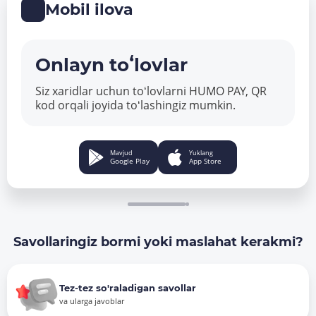
Mobil ilova
Onlayn toʻlovlar
Siz xaridlar uchun toʻlovlarni HUMO PAY, QR
kod orqali joyida toʻlashingiz mumkin.
Mavjud
Yuklang
Google Play
App Store
Savollaringiz bormi yoki maslahat kerakmi?
Tez-tez so'raladigan savollar
va ularga javoblar