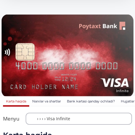
Karta haqida
Narxlar va shartlar
Bank kartasi qanday ochiladi?
Hujjatlar
Menyu