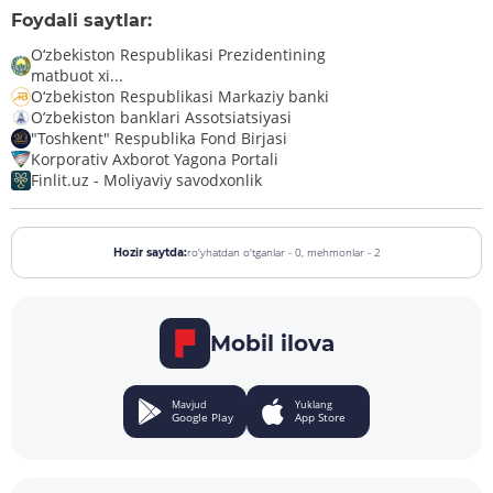
Foydali saytlar:
O‘zbekiston Respublikasi Prezidentining
matbuot xi...
O‘zbekiston Respublikasi Markaziy banki
O’zbekiston banklari Assotsiatsiyasi
"Toshkent" Respublika Fond Birjasi
Korporativ Axborot Yagona Portali
Finlit.uz - Moliyaviy savodxonlik
ro'yhatdan o'tganlar - 0,
mehmonlar - 2
Hozir saytda:
Mobil ilova
Mavjud
Yuklang
Google Play
App Store