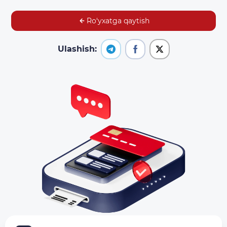
Ro‘yxatga qaytish
Ulashish: