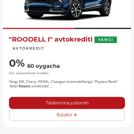
"ROODELL I" avtokrediti
YANGI
AVTOKREDIT
0%
60 oygacha
Foiz stavkasi
Kredit muddati
Yangi KIA, Chery, HAVAL, Changan avtomobillariga "Poytaxt Bank"
bilan
foizsiz
avtokredit! ...
Talabnoma yuborish
Batafsil