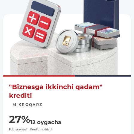
"Biznesga ikkinchi qadam"
krediti
MIKROQARZ
27%
12 oygacha
Foiz stavkasi
Kredit muddati