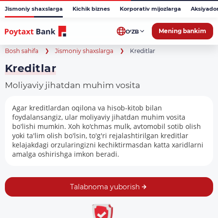
Jismoniy shaxslarga
Kichik biznes
Korporativ mijozlarga
Aksiyado
Mening bankim
O‘ZB
Bosh sahifa
Jismoniy shaxslarga
Kreditlar
Kreditlar
Moliyaviy jihatdan muhim vosita
Agar kreditlardan oqilona va hisob-kitob bilan
foydalansangiz, ular moliyaviy jihatdan muhim vosita
bo'lishi mumkin. Xoh ko'chmas mulk, avtomobil sotib olish
yoki ta'lim olish bo'lsin, to'g'ri rejalashtirilgan kreditlar
kelajakdagi orzularingizni kechiktirmasdan katta xaridlarni
amalga oshirishga imkon beradi.
Talabnoma yuborish