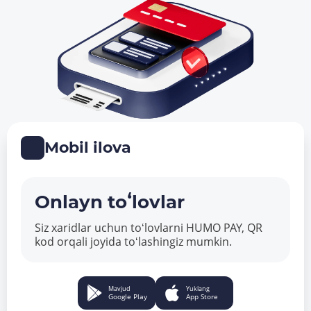
Mobil ilova
Onlayn toʻlovlar
Siz xaridlar uchun toʻlovlarni HUMO PAY, QR
kod orqali joyida toʻlashingiz mumkin.
Mavjud
Yuklang
Google Play
App Store