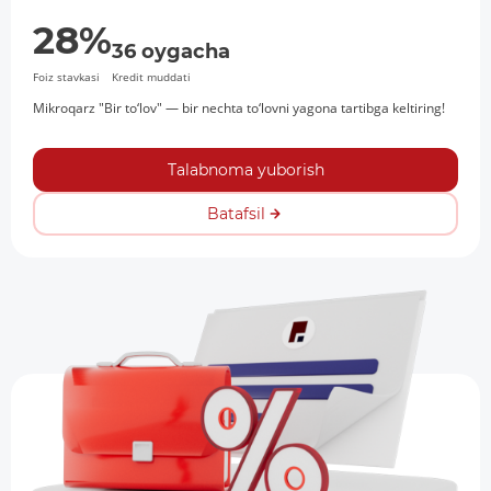
28%
36 oygacha
Foiz stavkasi
Kredit muddati
Mikroqarz "Bir to‘lov" — bir nechta to‘lovni yagona tartibga keltiring!
Talabnoma yuborish
Batafsil