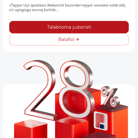
«Tayyor Uy» ipotekasi ikkilamchi bozordan tayyor xonadon sotib olib,
o‘z uyingizga tezroq ko‘chib...
Talabnoma yuborish
Batafsil