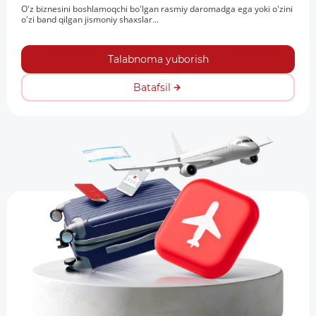
O'z biznesini boshlamoqchi bo'lgan rasmiy daromadga ega yoki o'zini
o'zi band qilgan jismoniy shaxslar...
Talabnoma yuborish
Batafsil