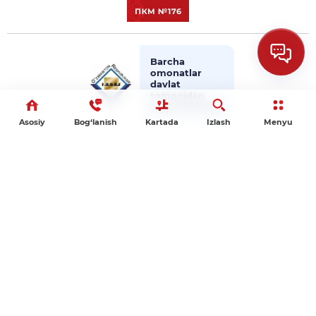
Barcha
omonatlar
davlat
tomonidan
sug‘urtalangan
Asosiy
Bog‘lanish
Kartada
Izlash
Menyu
Foydali saytlar:
O‘zbekiston Respublikasi Prezidentining
matbuot xi...
O‘zbekiston Respublikasi Markaziy banki
O’zbekiston banklari Assotsiatsiyasi
"Toshkent" Respublika Fond Birjasi
Korporativ Axborot Yagona Portali
Finlit.uz - Moliyaviy savodxonlik
ro'yhatdan o'tganlar - ...,
mehmonlar - ...
Hozir saytda: