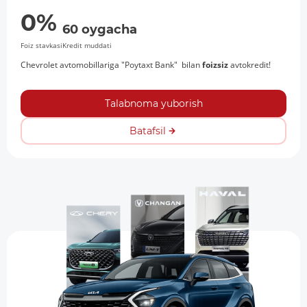
0%
60 oygacha
Foiz stavkasi
Kredit muddati
Chevrolet avtomobillariga "Poytaxt Bank" bilan
foizsiz
avtokredit!
Talabnoma yuborish
Batafsil