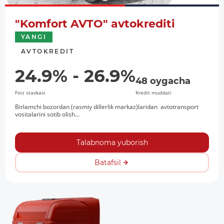
"Komfort AVTO" avtokrediti
YANGI
AVTOKREDIT
24.9% - 26.9%
48 oygacha
Foiz stavkasi
Kredit muddati
Birlamchi bozordan (rasmiy dillerlik markaz)laridan avtotransport
vositalarini sotib olish...
Talabnoma yuborish
Batafsil