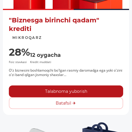
"Biznesga birinchi qadam"
krediti
MIKROQARZ
28%
12 oygacha
Foiz stavkasi
Kredit muddati
O'z biznesini boshlamoqchi bo'lgan rasmiy daromadga ega yoki o'zini
o'zi band qilgan jismoniy shaxslar...
Talabnoma yuborish
Batafsil