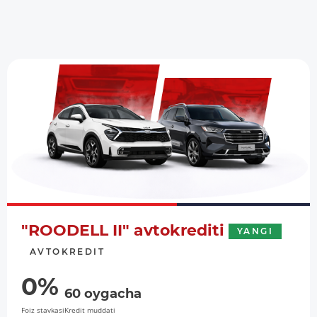
"ROODELL II" avtokrediti
YANGI
AVTOKREDIT
0%
60 oygacha
Foiz stavkasi
Kredit muddati