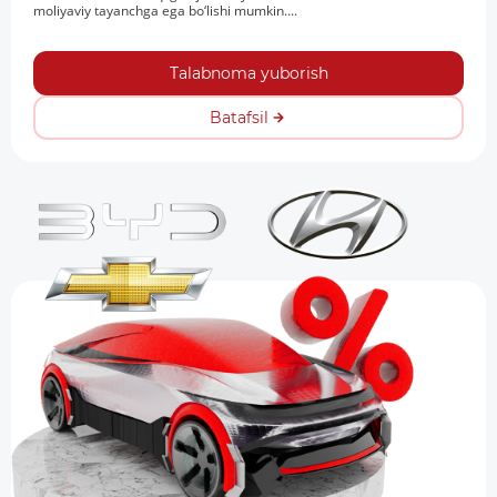
moliyaviy tayanchga ega bo‘lishi mumkin....
Talabnoma yuborish
Batafsil