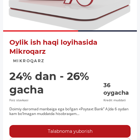
Oylik ish haqi loyihasida
Mikroqarz
MIKROQARZ
24% dan - 26%
36
gacha
oygacha
Foiz stavkasi
Kredit muddati
Doimiy daromad manbaiga ega bo‘lgan «Poytaxt Bank” AJda 6 oydan
kam bo‘lmagan muddatda hisobraqam...
Talabnoma yuborish