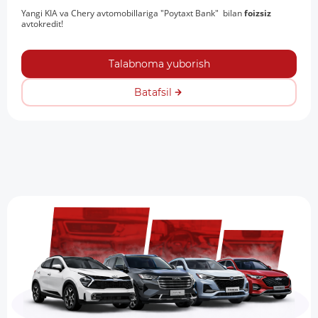
Yangi KIA va Chery avtomobillariga "Poytaxt Bank" bilan
foizsiz
avtokredit!
Talabnoma yuborish
Batafsil