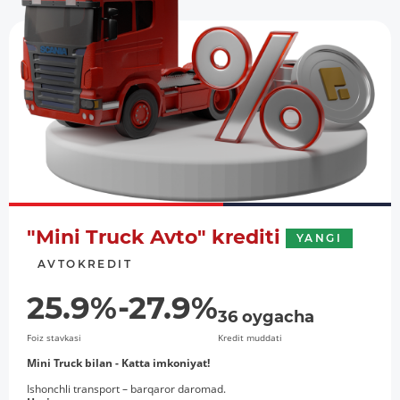
"Mini Truck Avto" krediti
YANGI
AVTOKREDIT
25.9%-27.9%
36 oygacha
Foiz stavkasi
Kredit muddati
Mini Truck bilan - Katta imkoniyat!
Ishonchli transport – barqaror daromad.