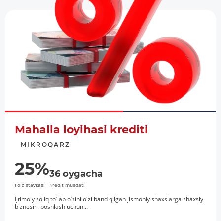
Mahalla loyihasi krediti
MIKROQARZ
25%
36 oygacha
Foiz stavkasi
Kredit muddati
Ijtimoiy soliq toʻlab oʻzini oʻzi band qilgan jismoniy shaxslarga shaxsiy
biznesini boshlash uchun...