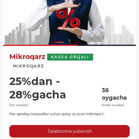
Mikroqarz
KASSA ORQALI
MIKROQARZ
25%dan -
36
28%gacha
oygacha
Foiz stavkasi
Kredit muddati
Har qanday maqsadlar uchun qulay va oson mikroqarz.
Talabnoma yuborish