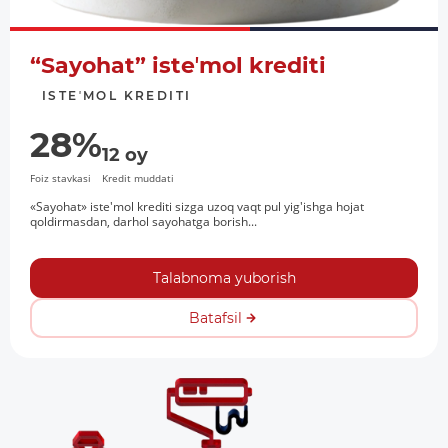
“Sayohat” isteʼmol krediti
ISTEʼMOL KREDITI
28%
12 oy
Foiz stavkasi
Kredit muddati
«Sayohat» iste'mol krediti sizga uzoq vaqt pul yig'ishga hojat
qoldirmasdan, darhol sayohatga borish...
Talabnoma yuborish
Batafsil