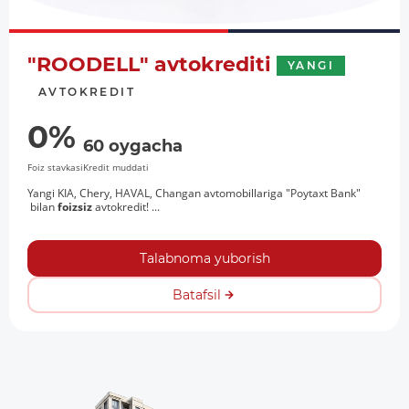
"ROODELL" avtokrediti
YANGI
AVTOKREDIT
0%
60 oygacha
Foiz stavkasi
Kredit muddati
Yangi KIA, Chery, HAVAL, Changan avtomobillariga "Poytaxt Bank"
bilan
foizsiz
avtokredit! ...
Talabnoma yuborish
Batafsil