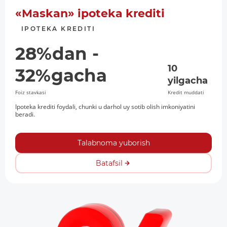
«Maskan» ipoteka krediti
IPOTEKA KREDITI
28%dan -
10
32%gacha
yilgacha
Foiz stavkasi
Kredit muddati
Ipoteka krediti foydali, chunki u darhol uy sotib olish imkoniyatini
beradi.
Talabnoma yuborish
Batafsil