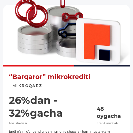
“Barqaror” mikrokrediti
MIKROQARZ
26%dan -
48
32%gacha
oygacha
Foiz stavkasi
Kredit muddati
Endi o‘zini o‘zi band qilgan jismoniy shaxslar ham mustahkam