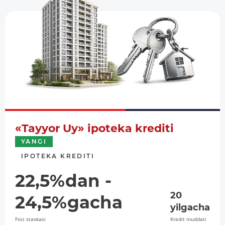
«Tayyor Uy» ipoteka krediti
YANGI
IPOTEKA KREDITI
22,5%dan -
20
24,5%gacha
yilgacha
Foiz stavkasi
Kredit muddati