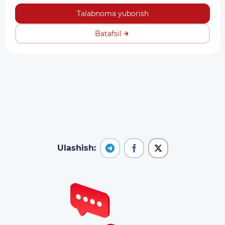
Talabnoma yuborish
Batafsil
Ulashish: