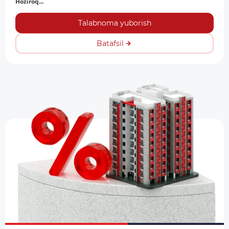
Hoziroq...
Talabnoma yuborish
Batafsil