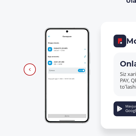
Ula
Mo
Onla
Siz xa
PAY, Q
toʻlas
Mavju
Googl