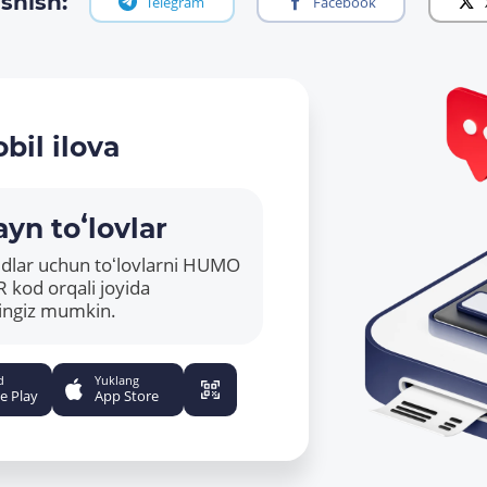
shish:
Telegram
Facebook
bil ilova
yn toʻlovlar
ridlar uchun toʻlovlarni HUMO
R kod orqali joyida
hingiz mumkin.
d
Yuklang
e Play
App Store