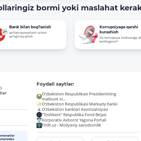
ollaringiz bormi yoki maslahat kera
Bank bilan bog‘lanish
Korrupsiyaga qarshi
kurashish
qo'llab-quvvatlash uchun
qo'ng'iroq qilish
Siz korrupsiya hodisasiga d
keldingizmi?
Foydali saytlar:
i
tlar
O‘zbekiston Respublikasi Prezidentining
matbuot xi...
O‘zbekiston Respublikasi Markaziy banki
O’zbekiston banklari Assotsiatsiyasi
"Toshkent" Respublika Fond Birjasi
Korporativ Axborot Yagona Portali
Finlit.uz - Moliyaviy savodxonlik
omonatlar
tomonidan