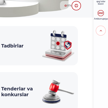
qog'ozlar
bozori
974
Antikorrupsiya
Tadbirlar
Tenderlar va
konkurslar