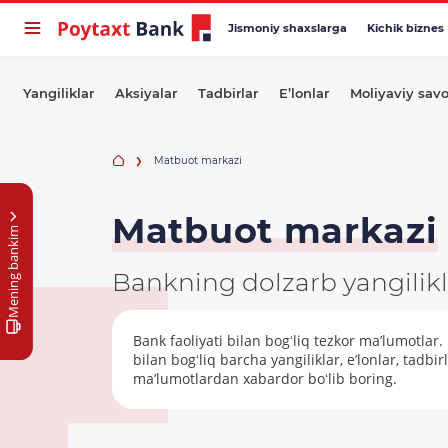
Jismoniy shaxslarga
Kichik biznes
Yangiliklar
Aksiyalar
Tadbirlar
E’lonlar
Moliyaviy sav
Matbuot markazi
Matbuot markazi
Mening bankim
Bankning dolzarb yangilikl
Bank faoliyati bilan bogʻliq tezkor ma’lumotlar.
bilan bogʻliq barcha yangiliklar, e’lonlar, tad
ma’lumotlardan xabardor boʻlib boring.