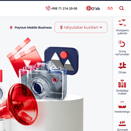
+998 71 214-20-00
O‘zb
Valyutalar kurslari
Murojaatni
yuborish
Ochiq
ma’lumotlar
Ofislar
Savdodagi
mulklar
Investorlarga
Qimmatli