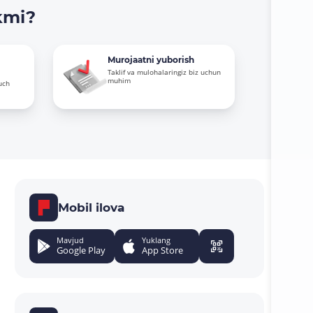
kmi?
Murojaatni yuborish
Taklif va mulohalaringiz biz uchun
muhim
uch
Mobil ilova
Mavjud
Yuklang
Google Play
App Store