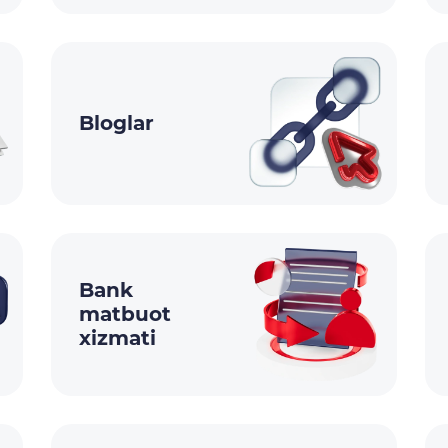
Bloglar
Bank
matbuot
xizmati