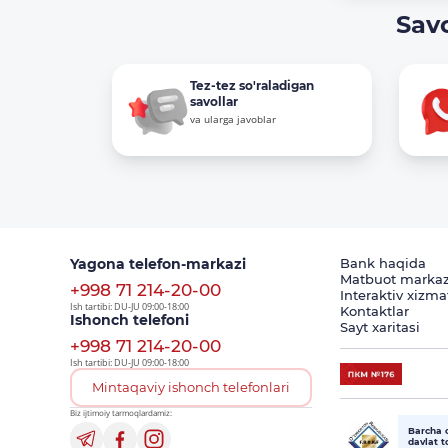
Sav
Tez-tez so'raladigan
savollar
va ularga javoblar
Yagona telefon-markazi
Bank haqida
Matbuot markaz
+998 71 214-20-00
Interaktiv xizma
Ish tartibi: DU-JU 09:00-18:00
Kontaktlar
Ishonch telefoni
Sayt xaritasi
+998 71 214-20-00
Ish tartibi: DU-JU 09:00-18:00
Mintaqaviy ishonch telefonlari
Biz ijtimoiy tarmoqlardamiz:
Barcha 
davlat 