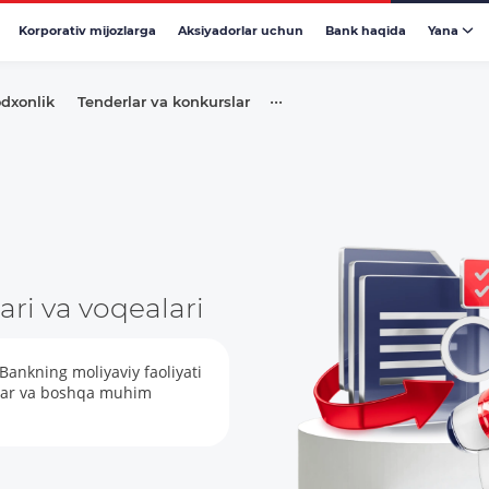
Korporativ mijozlarga
Aksiyadorlar uchun
Bank haqida
Yana
•••
odxonlik
Tenderlar va konkurslar
ari va voqealari
 Bankning moliyaviy faoliyati
birlar va boshqa muhim