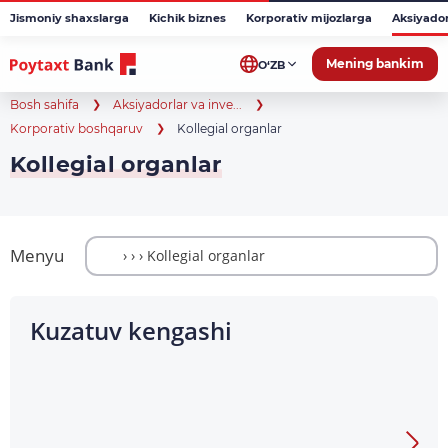
Jismoniy shaxslarga
Kichik biznes
Korporativ mijozlarga
Aksiyado
Mening bankim
O‘ZB
Bosh sahifa
Aksiyadorlar va inve...
Korporativ boshqaruv
Kollegial organlar
Kollegial organlar
Menyu
Kuzatuv kengashi