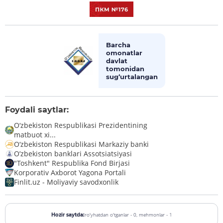
Barcha
omonatlar
davlat
tomonidan
sug‘urtalangan
Foydali saytlar:
O‘zbekiston Respublikasi Prezidentining
matbuot xi...
O‘zbekiston Respublikasi Markaziy banki
O’zbekiston banklari Assotsiatsiyasi
"Toshkent" Respublika Fond Birjasi
Korporativ Axborot Yagona Portali
Finlit.uz - Moliyaviy savodxonlik
ro'yhatdan o'tganlar - 0,
mehmonlar - 1
Hozir saytda: