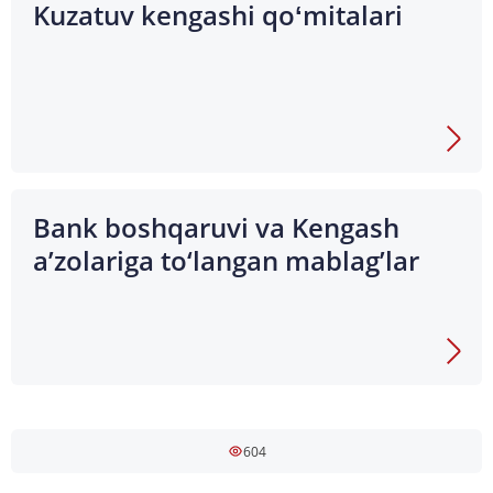
Kuzatuv kengashi qoʻmitalari
Bank boshqaruvi va Kengash
a’zolariga to‘langan mablag’lar
604