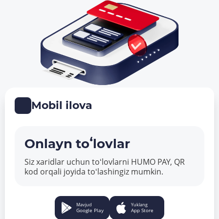
Mobil ilova
Onlayn toʻlovlar
Siz xaridlar uchun toʻlovlarni HUMO PAY, QR
kod orqali joyida toʻlashingiz mumkin.
Mavjud
Yuklang
Google Play
App Store