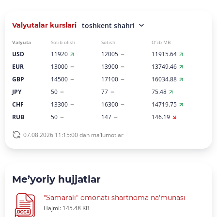
Valyutalar kurslari
toshkent shahri
Valyuta
Sotib olish
Sotish
O‘zb MB
USD
11920
12005
11915.64
EUR
13000
13900
13749.46
GBP
14500
17100
16034.88
JPY
50
77
75.48
CHF
13300
16300
14719.75
RUB
50
147
146.19
07.08.2026 11:15:00 dan ma’lumotlar
Me’yoriy hujjatlar
"Samarali" omonati shartnoma na'munasi
Hajmi: 145.48 KB