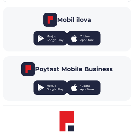
Mobil ilova
Mavjud
Yuklang
Google Play
App Store
Poytaxt Mobile Business
Mavjud
Yuklang
Google Play
App Store