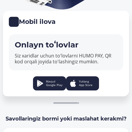
Mobil ilova
Onlayn toʻlovlar
Siz xaridlar uchun toʻlovlarni HUMO PAY, QR
kod orqali joyida toʻlashingiz mumkin.
Mavjud
Yuklang
Google Play
App Store
Savollaringiz bormi yoki maslahat kerakmi?