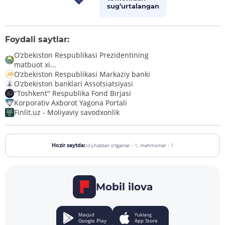
sug‘urtalangan
Foydali saytlar:
O‘zbekiston Respublikasi Prezidentining
matbuot xi...
O‘zbekiston Respublikasi Markaziy banki
O’zbekiston banklari Assotsiatsiyasi
"Toshkent" Respublika Fond Birjasi
Korporativ Axborot Yagona Portali
Finlit.uz - Moliyaviy savodxonlik
ro'yhatdan o'tganlar - 1,
mehmonlar - 1
Hozir saytda:
Mobil ilova
Mavjud
Yuklang
Google Play
App Store