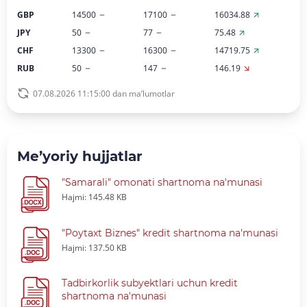
GBP
14500
17100
16034.88
JPY
50
77
75.48
CHF
13300
16300
14719.75
RUB
50
147
146.19
07.08.2026 11:15:00 dan ma’lumotlar
Me’yoriy hujjatlar
"Samarali" omonati shartnoma na'munasi
Hajmi: 145.48 KB
"Poytaxt Biznes" kredit shartnoma na'munasi
Hajmi: 137.50 KB
Tadbirkorlik subyektlari uchun kredit
shartnoma na'munasi