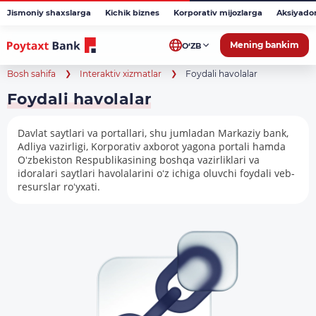
Jismoniy shaxslarga
Kichik biznes
Korporativ mijozlarga
Aksiyado
Mening bankim
O‘ZB
Bosh sahifa
Interaktiv xizmatlar
Foydali havolalar
Foydali havolalar
Davlat saytlari va portallari, shu jumladan Markaziy bank,
Adliya vazirligi, Korporativ axborot yagona portali hamda
Oʻzbekiston Respublikasining boshqa vazirliklari va
idoralari saytlari havolalarini oʻz ichiga oluvchi foydali veb-
resurslar roʻyxati.