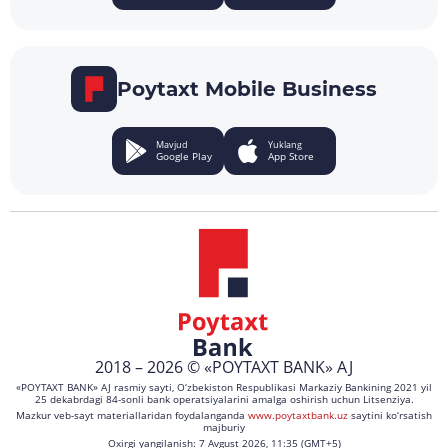
Poytaxt Mobile Business
Mavjud
Yuklang
Google Play
App Store
2018 – 2026 © «POYTAXT BANK» AJ
«POYTAXT BANK» AJ rasmiy sayti, O‘zbekiston Respublikasi Markaziy Bankining 2021 yil
25 dekabrdagi 84-sonli bank operatsiyalarini amalga oshirish uchun Litsenziya.
Mazkur veb-sayt materiallaridan foydalanganda
www.poytaxtbank.uz
saytini ko‘rsatish
majburiy
Oxirgi yangilanish: 7 Avgust 2026, 11:35 (GMT+5)