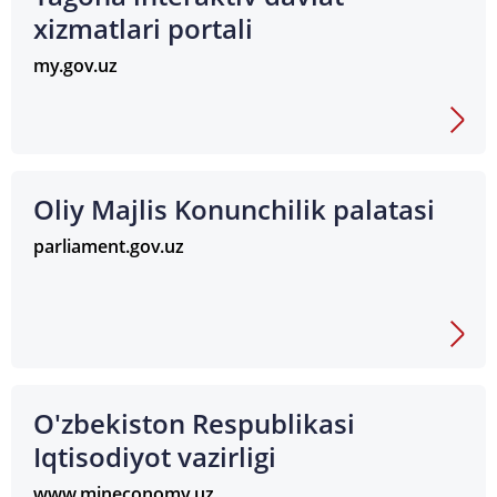
xizmatlari portali
my.gov.uz
Oliy Majlis Konunchilik palatasi
parliament.gov.uz
O'zbekiston Respublikasi
Iqtisodiyot vazirligi
www.mineconomy.uz