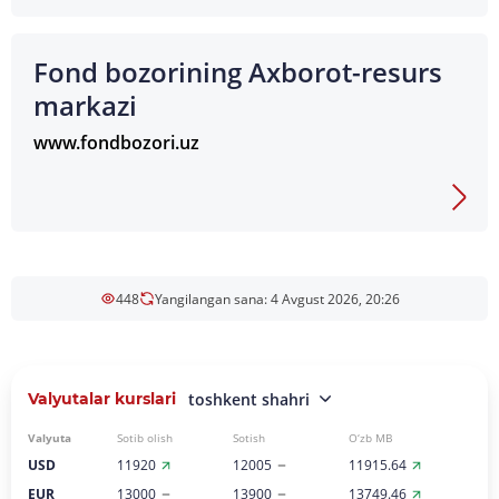
Fond bozorining Axborot-resurs
markazi
www.fondbozori.uz
448
Yangilangan sana: 4 Avgust 2026, 20:26
Valyutalar kurslari
toshkent shahri
Valyuta
Sotib olish
Sotish
O‘zb MB
USD
11920
12005
11915.64
EUR
13000
13900
13749.46