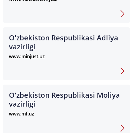
O'zbekiston Respublikasi Adliya
vazirligi
www.minjust.uz
O'zbеkistоn Rеspublikаsi Mоliya
vаzirligi
www.mf.uz