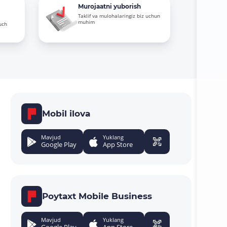
Murojaatni yuborish
Taklif va mulohalaringiz biz uchun
muhim
uch
Mobil ilova
Mavjud
Yuklang
Google Play
App Store
Poytaxt Mobile Business
Mavjud
Yuklang