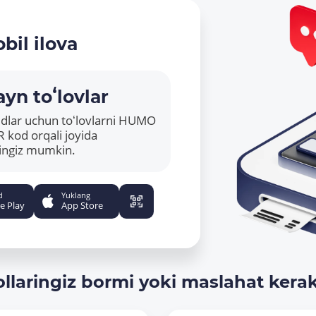
bil ilova
yn toʻlovlar
ridlar uchun toʻlovlarni HUMO
R kod orqali joyida
hingiz mumkin.
d
Yuklang
e Play
App Store
ollaringiz bormi yoki maslahat kera