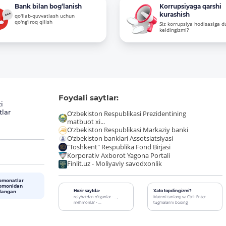
Bank bilan bog‘lanish
Korrupsiyaga qarshi
kurashish
qo'llab-quvvatlash uchun
qo'ng'iroq qilish
Siz korrupsiya hodisasiga d
keldingizmi?
Foydali saytlar:
i
tlar
O‘zbekiston Respublikasi Prezidentining
matbuot xi...
O‘zbekiston Respublikasi Markaziy banki
O’zbekiston banklari Assotsiatsiyasi
"Toshkent" Respublika Fond Birjasi
Korporativ Axborot Yagona Portali
Finlit.uz - Moliyaviy savodxonlik
omonatlar
tomonidan
Hozir saytda:
Xato topdingizmi?
alangan
ro'yhatdan o'tganlar - ...,
Matnni tanlang va Ctrl+Enter
mehmonlar - ...
tugmalarini bosing