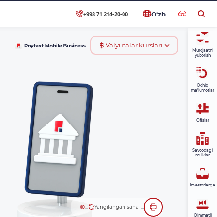
+998 71 214-20-00
O‘zb
Valyutalar kurslari
Murojaatni
yuborish
Ochiq
ma’lumotlar
Ofislar
Savdodagi
mulklar
Investorlarga
...
Yangilangan sana: ...
Qimmatli