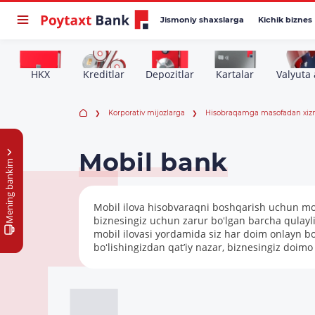
Jismoniy shaxslarga
Kichik biznes
HKX
Kreditlar
Depozitlar
Kartalar
Valyuta 
Korporativ mijozlarga
Hisobraqamga masofadan xizm
Mobil bank
Mening bankim
Mobil ilova hisobvaraqni boshqarish uchun moʻ
biznesingiz uchun zarur boʻlgan barcha qulay
mobil ilovasi yordamida siz har doim onlayn bo
boʻlishingizdan qat’iy nazar, biznesingiz doimo 