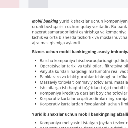
Mobil banking
yuridik shaxslar uchun kompaniyani
orqali boshqarish uchun qulay vositadir. Bu bank o
nazorat samaradorligini oshirishga va kompaniya ma
kichik va o‘rta biznesda tezkorlik va moslashuvc
ajralmas qismiga aylandi.
Biznes uchun mobil bankingning asosiy imkoniya
Barcha kompaniya hisobvaraqlaridagi qoldiqlar
Operatsiyalar tarixi va tafsilotlari, filtratsiya b
Valyuta kurslari haqidagi ma’lumotni real vaqt
Banklararo va ichki guruhlar ichidagi pul o‘tka
Massaviy to‘lovlar: ommaviy to‘lovlarni, masala
Ishchilarga ish haqini to‘g‘ridan-to‘g‘ri mobil i
Kompaniya kredit va qarzlari bo‘yicha to‘lovlar 
Korporativ kartalar orqali xodimlarning xarajat
Korporativ kartalardan foydalanish uchun limit
Yuridik shaxslar uchun mobil bankingning afzalli
Kompaniya moliyasini istalgan joydan tezkor n