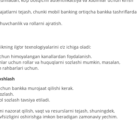
 jumladan, ko‘p bosqichli autentifikatsiya va xodimlar uchun kirish
ajatlarni tejash, chunki mobil banking ortiqcha bankka tashriflard
vchanlik va rollarni ajratish.
ning ilg‘or texnologiyalarini o‘z ichiga oladi:
uchun himoyalangan kanallardan foydalanish.
imlar uchun rollar va huquqlarni sozlashi mumkin, masalan,
m rahbarlari uchun.
oshlash
uchun bankka murojaat qilishi kerak.
sozlash.
l sozlash tavsiya etiladi.
 nazorat qilish, vaqt va resurslarni tejash, shuningdek,
vfsizligini oshirishga imkon beradigan zamonaviy yechim.