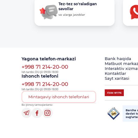
Tez-tez so'raladigan
savollar
va ularga javoblar
Yagona telefon-markazi
Bank haqida
Matbuot markaz
+998 71 214-20-00
Interaktiv xizma
Ish tartibi: DU-JU 09:00-18:00
Kontaktlar
Ishonch telefoni
Sayt xaritasi
+998 71 214-20-00
Ish tartibi: DU-JU 09:00-18:00
Mintaqaviy ishonch telefonlari
Biz ijtimoiy tarmoqlardamiz:
Barcha 
davlat 
sug‘urt