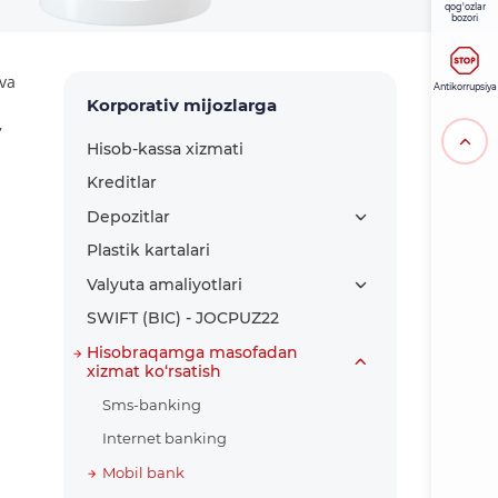
qog'ozlar
bozori
va
Antikorrupsiya
Korporativ mijozlarga
,
Hisob-kassa xizmati
Kreditlar
Depozitlar
Plastik kartalari
Valyuta amaliyotlari
SWIFT (BIC) - JOCPUZ22
Hisobraqamga masofadan
xizmat ko‘rsatish
Sms-banking
Internet banking
Mobil bank