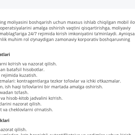
ng moliyasini boshqarish uchun maxsus ishlab chiqilgan mobil ilo
peratsiyalarini amalga oshirish vaqtini qisqartirishga, moliyaviy
blag‘lariga 24/7 rejimida kirish imkoniyatini ta’minlaydi. Ayniqsa
hanlik muhim rol o‘ynaydigan zamonaviy korporativ boshqaruvning
tlari
ni ko‘rish va nazorat qilish.
ilan batafsil hisobotlar.
 rejimida kuzatish.
zmalari: kontragentlarga tezkor to‘lovlar va ichki o‘tkazmalar.
n, ish haqi to‘lovlarini bir martada amalga oshirish.
lovadan to‘lash.
va hisob-kitob jadvalini ko‘rish.
larini nazorat qilish.
 va cheklovlarni o‘rnatish.
klari
azorat qilish.