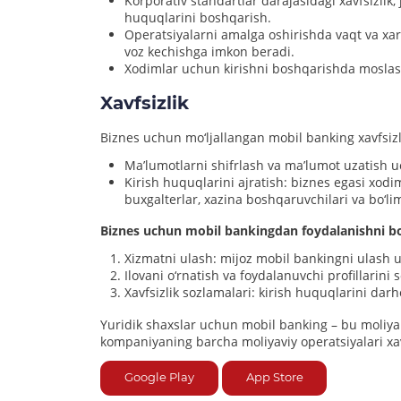
Korporativ standartlar darajasidagi xavfsizlik,
huquqlarini boshqarish.
Operatsiyalarni amalga oshirishda vaqt va xar
voz kechishga imkon beradi.
Xodimlar uchun kirishni boshqarishda moslashu
Xavfsizlik
Biznes uchun mo‘ljallangan mobil banking xavfsizlik
Ma’lumotlarni shifrlash va ma’lumot uzatish 
Kirish huquqlarini ajratish: biznes egasi xod
buxgalterlar, xazina boshqaruvchilari va bo‘li
Biznes uchun mobil bankingdan foydalanishni b
Xizmatni ulash: mijoz mobil bankingni ulash 
Ilovani o‘rnatish va foydalanuvchi profillarini 
Xavfsizlik sozlamalari: kirish huquqlarini darho
Yuridik shaxslar uchun mobil banking – bu moliyani
kompaniyaning barcha moliyaviy operatsiyalari xa
Google Play
App Store