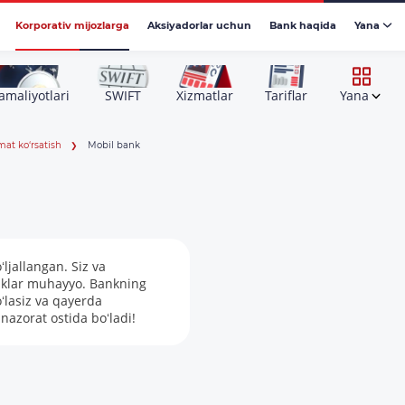
Korporativ mijozlarga
Aksiyadorlar uchun
Bank haqida
Yana
amaliyotlari
SWIFT
Xizmatlar
Tariflar
Yana
at ko‘rsatish
Mobil bank
ljallangan. Siz va
liklar muhayyo. Bankning
ʻlasiz va qayerda
nazorat ostida boʻladi!