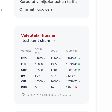
Korporativ mijozlar uchun tariflar
an
Qimmatli qog‘ozlar
Valyutalar kurslari
toshkent shahri
Sotib
Valyuta
Sotish
O‘zb MB
olish
USD
11885
11965
11915.64
EUR
13000
13850
13749.46
GBP
14500
17100
16034.88
JPY
50
77
75.48
CHF
13300
16300
14719.75
RUB
50
148
146.19
06.08.2026 11:10:00 dan ma’lumotlar