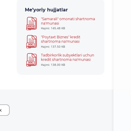
Me’yoriy hujjatlar
"Samarali" omonati shartnoma
na'munasi
Hajmi: 145.48 KB
"Poytaxt Biznes" kredit
shartnoma na'munasi
Hajmi: 137.50 KB
Tadbirkorlik subyektlari uchun
kredit shartnoma na'munasi
Hajmi: 138.00 KB
X