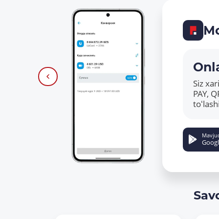
Mo
Onla
Siz xa
PAY, Q
toʻlas
Mavju
Googl
Sav