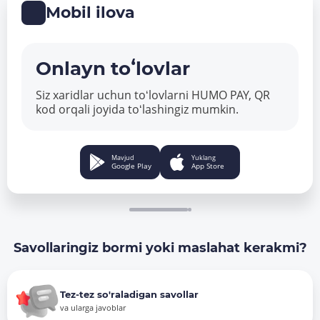
Mobil ilova
Onlayn toʻlovlar
Siz xaridlar uchun toʻlovlarni HUMO PAY, QR
kod orqali joyida toʻlashingiz mumkin.
Mavjud
Yuklang
Google Play
App Store
Savollaringiz bormi yoki maslahat kerakmi?
Tez-tez so'raladigan savollar
va ularga javoblar