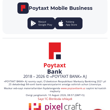
Poytaxt Mobile Business
Mavjud
Yuklang
Google Play
App Store
2018 – 2026 © «POYTAXT BANK» AJ
«POYTAXT BANK» AJ rasmiy sayti, O‘zbekiston Respublikasi Markaziy Bankining 2021 yil
25 dekabrdagi 84-sonli bank operatsiyalarini amalga oshirish uchun Litsenziya.
Mazkur veb-sayt materiallaridan foydalanganda
www.poytaxtbank.uz
saytini ko‘rsatish
majburiy
Oxirgi yangilanish: 10 Avgust 2026, 08:57 (GMT+5)
Sayt 1C-Bitriksda ishlaydi