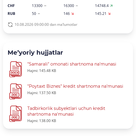
CHF
13300
16300
14748.4
RUB
50
146
145.21
10.08.2026 09:00:00 dan ma’lumotlar
Me’yoriy hujjatlar
"Samarali" omonati shartnoma na'munasi
Hajmi: 145.48 KB
"Poytaxt Biznes" kredit shartnoma na'munasi
Hajmi: 137.50 KB
Tadbirkorlik subyektlari uchun kredit
shartnoma na'munasi
Hajmi: 138.00 KB