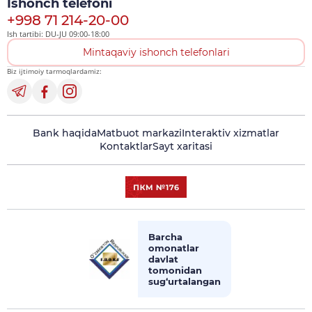
Ishonch telefoni
+998 71 214-20-00
Ish tartibi: DU-JU 09:00-18:00
Mintaqaviy ishonch telefonlari
Biz ijtimoiy tarmoqlardamiz:
Bank haqida
Matbuot markazi
Interaktiv xizmatlar
Kontaktlar
Sayt xaritasi
Barcha
omonatlar
davlat
tomonidan
sug‘urtalangan