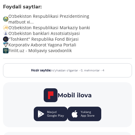
Foydali saytlar:
O‘zbekiston Respublikasi Prezidentining
matbuot xi...
O‘zbekiston Respublikasi Markaziy banki
O’zbekiston banklari Assotsiatsiyasi
"Toshkent" Respublika Fond Birjasi
Korporativ Axborot Yagona Portali
Finlit.uz - Moliyaviy savodxonlik
ro'yhatdan o'tganlar - 0,
mehmonlar - 4
Hozir saytda:
Mobil ilova
Mavjud
Yuklang
Google Play
App Store