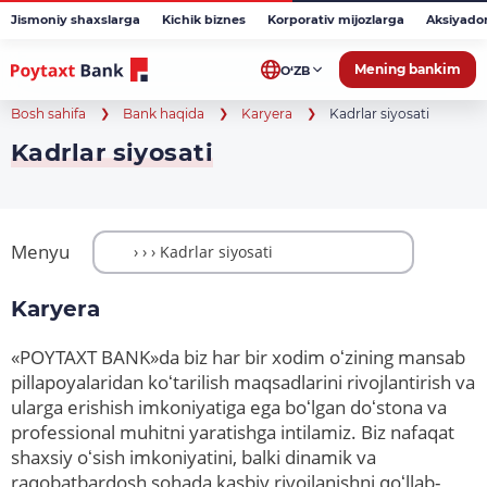
Jismoniy shaxslarga
Kichik biznes
Korporativ mijozlarga
Aksiyado
Mening bankim
O‘ZB
Bosh sahifa
Bank haqida
Karyera
Kadrlar siyosati
Kadrlar siyosati
Menyu
Karyera
«POYTAXT BANK»da biz har bir xodim oʻzining mansab
pillapoyalaridan koʻtarilish maqsadlarini rivojlantirish va
ularga erishish imkoniyatiga ega boʻlgan doʻstona va
professional muhitni yaratishga intilamiz. Biz nafaqat
shaxsiy oʻsish imkoniyatini, balki dinamik va
raqobatbardosh sohada kasbiy rivojlanishni qoʻllab-