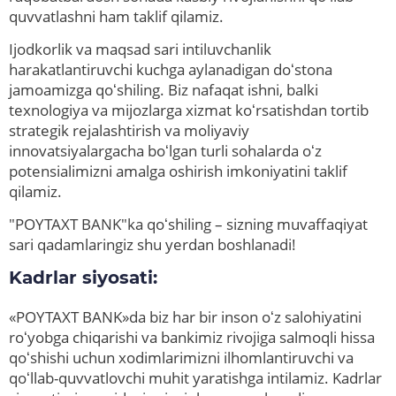
quvvatlashni ham taklif qilamiz.
Ijodkorlik va maqsad sari intiluvchanlik
harakatlantiruvchi kuchga aylanadigan doʻstona
jamoamizga qoʻshiling. Biz nafaqat ishni, balki
texnologiya va mijozlarga xizmat koʻrsatishdan tortib
strategik rejalashtirish va moliyaviy
innovatsiyalargacha boʻlgan turli sohalarda oʻz
potensialimizni amalga oshirish imkoniyatini taklif
qilamiz.
"POYTAXT BANK"ka qoʻshiling – sizning muvaffaqiyat
sari qadamlaringiz shu yerdan boshlanadi!
Kadrlar siyosati:
«POYTAXT BANK»da biz har bir inson oʻz salohiyatini
roʻyobga chiqarishi va bankimiz rivojiga salmoqli hissa
qoʻshishi uchun xodimlarimizni ilhomlantiruvchi va
qoʻllab-quvvatlovchi muhit yaratishga intilamiz. Kadrlar