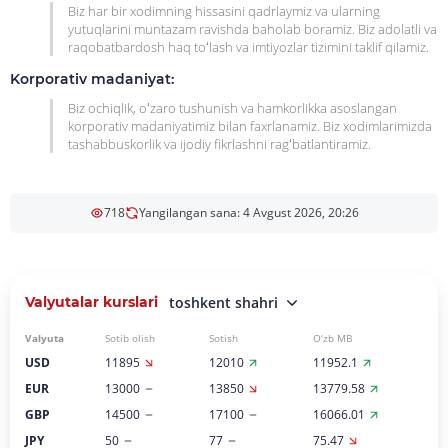
Biz har bir xodimning hissasini qadrlaymiz va ularning
yutuqlarini muntazam ravishda baholab boramiz. Biz adolatli va
raqobatbardosh haq toʻlash va imtiyozlar tizimini taklif qilamiz.
Korporativ madaniyat:
Biz ochiqlik, oʻzaro tushunish va hamkorlikka asoslangan
korporativ madaniyatimiz bilan faxrlanamiz. Biz xodimlarimizda
tashabbuskorlik va ijodiy fikrlashni ragʻbatlantiramiz.
718
Yangilangan sana: 4 Avgust 2026, 20:26
Valyutalar kurslari
toshkent shahri
Valyuta
Sotib olish
Sotish
O‘zb MB
USD
11895
12010
11952.1
EUR
13000
13850
13779.58
GBP
14500
17100
16066.01
JPY
50
77
75.47