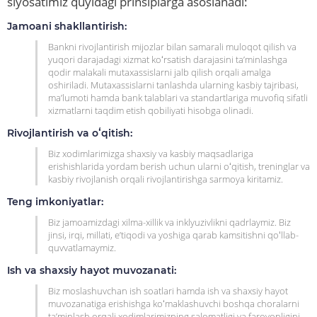
siyosatimiz quyidagi prinsiplarga asoslanadi:
Jamoani shakllantirish:
Bankni rivojlantirish mijozlar bilan samarali muloqot qilish va
yuqori darajadagi xizmat koʻrsatish darajasini ta’minlashga
qodir malakali mutaxassislarni jalb qilish orqali amalga
oshiriladi. Mutaxassislarni tanlashda ularning kasbiy tajribasi,
ma’lumoti hamda bank talablari va standartlariga muvofiq sifatli
xizmatlarni taqdim etish qobiliyati hisobga olinadi.
Rivojlantirish va oʻqitish:
Biz xodimlarimizga shaxsiy va kasbiy maqsadlariga
erishishlarida yordam berish uchun ularni oʻqitish, treninglar va
kasbiy rivojlanish orqali rivojlantirishga sarmoya kiritamiz.
Teng imkoniyatlar:
Biz jamoamizdagi xilma-xillik va inklyuzivlikni qadrlaymiz. Biz
jinsi, irqi, millati, e’tiqodi va yoshiga qarab kamsitishni qoʻllab-
quvvatlamaymiz.
Ish va shaxsiy hayot muvozanati:
Biz moslashuvchan ish soatlari hamda ish va shaxsiy hayot
muvozanatiga erishishga koʻmaklashuvchi boshqa choralarni
ta’minlash orqali xodimlarimizning salomatligi va farovonligini