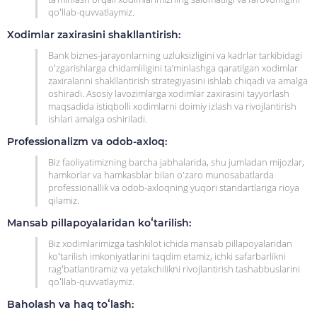
qoʻllab-quvvatlaymiz.
Xodimlar zaxirasini shakllantirish:
Bank biznes-jarayonlarning uzluksizligini va kadrlar tarkibidagi
oʻzgarishlarga chidamliligini ta’minlashga qaratilgan xodimlar
zaxiralarini shakllantirish strategiyasini ishlab chiqadi va amalga
oshiradi. Asosiy lavozimlarga xodimlar zaxirasini tayyorlash
maqsadida istiqbolli xodimlarni doimiy izlash va rivojlantirish
ishlari amalga oshiriladi.
Professionalizm va odob-axloq:
Biz faoliyatimizning barcha jabhalarida, shu jumladan mijozlar,
hamkorlar va hamkasblar bilan o'zaro munosabatlarda
professionallik va odob-axloqning yuqori standartlariga rioya
qilamiz.
Mansab pillapoyalaridan koʻtarilish:
Biz xodimlarimizga tashkilot ichida mansab pillapoyalaridan
koʻtarilish imkoniyatlarini taqdim etamiz, ichki safarbarlikni
ragʻbatlantiramiz va yetakchilikni rivojlantirish tashabbuslarini
qoʻllab-quvvatlaymiz.
Baholash va haq toʻlash: