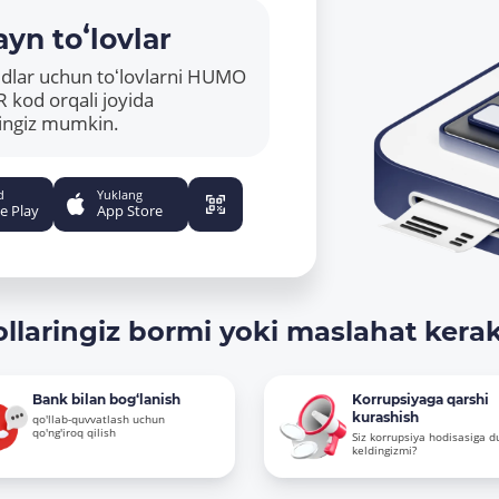
yn toʻlovlar
ridlar uchun toʻlovlarni HUMO
R kod orqali joyida
hingiz mumkin.
d
Yuklang
e Play
App Store
ollaringiz bormi yoki maslahat kera
Bank bilan bog‘lanish
Korrupsiyaga qarshi
kurashish
qo'llab-quvvatlash uchun
qo'ng'iroq qilish
Siz korrupsiya hodisasiga d
keldingizmi?