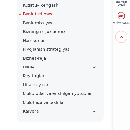
qog'ozlar
Kuzatuv kengashi
bozori
Bank tuzilmasi
Bank missiyasi
Antikorrupsiya
Bizning mijozlarimiz
Hamkorlar
Rivojlanish strategiyasi
Biznes-reja
Ustav
Reytinglar
Litsenziyalar
Mukofotlar va erishilgan yutuqlar
Mulohaza va takliflar
Karyera