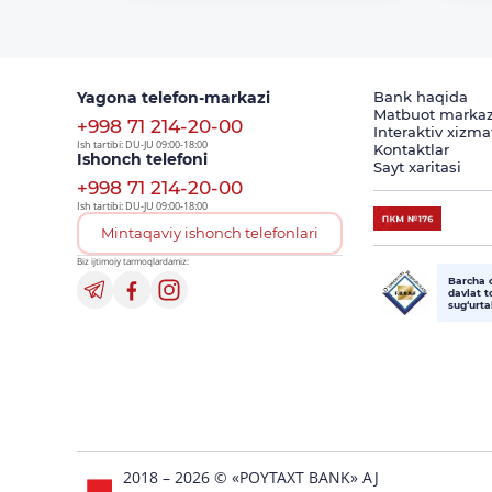
Yagona telefon-markazi
Bank haqida
Matbuot markaz
+998 71 214-20-00
Interaktiv xizma
Ish tartibi: DU-JU 09:00-18:00
Kontaktlar
Ishonch telefoni
Sayt xaritasi
+998 71 214-20-00
Ish tartibi: DU-JU 09:00-18:00
Mintaqaviy ishonch telefonlari
Biz ijtimoiy tarmoqlardamiz:
Barcha 
davlat 
sug‘urt
2018 – 2026 © «POYTAXT BANK» AJ