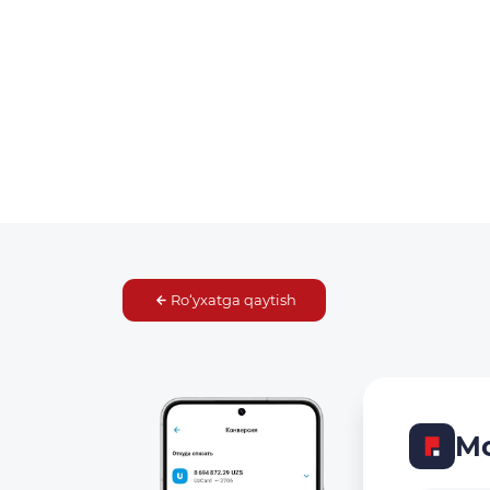
Ro‘yxatga qaytish
Mo