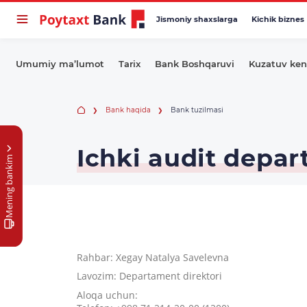
Jismoniy shaxslarga
Kichik biznes
Umumiy ma’lumot
Tarix
Bank Boshqaruvi
Kuzatuv ken
Bank haqida
Bank tuzilmasi
Ichki audit depa
Mening bankim
Rahbar: Xegay Natalya Savelevna
Lavozim: Departament direktori
Aloqa uchun: