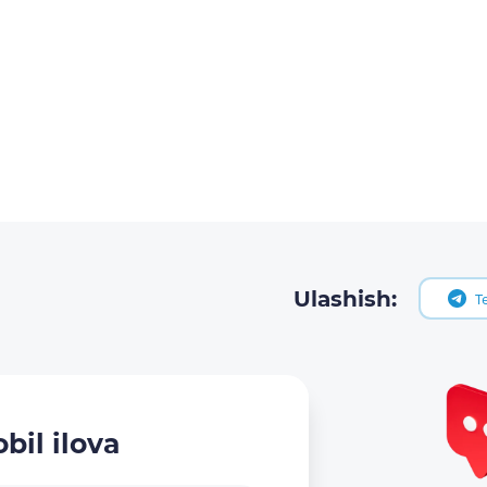
Ulashish:
T
bil ilova