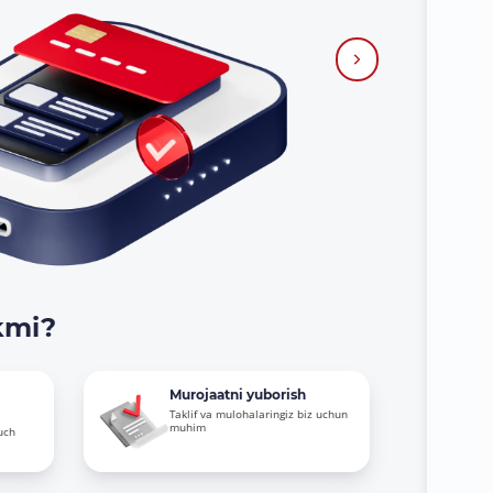
kmi?
Murojaatni yuborish
Taklif va mulohalaringiz biz uchun
muhim
uch