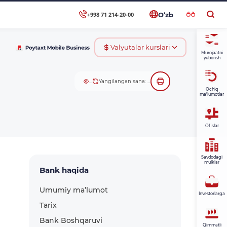
+998 71 214-20-00
O‘zb
Valyutalar kurslari
Murojaatni
yuborish
...
Yangilangan sana: ...
Ochiq
ma’lumotlar
Ofislar
Savdodagi
mulklar
Bank haqida
Umumiy ma’lumot
Investorlarga
Tarix
Bank Boshqaruvi
Qimmatli