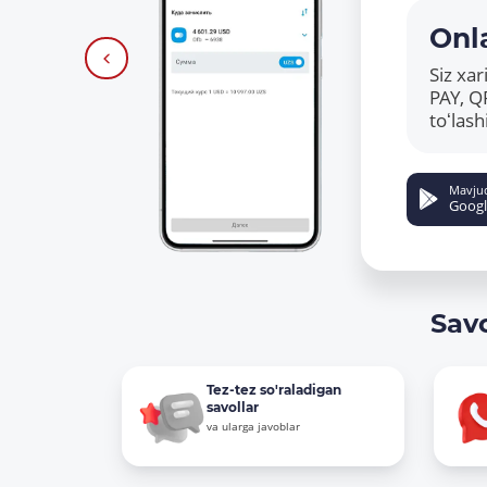
Onla
Siz xa
PAY, Q
toʻlas
Mavju
Googl
Sav
Tez-tez so'raladigan
savollar
va ularga javoblar