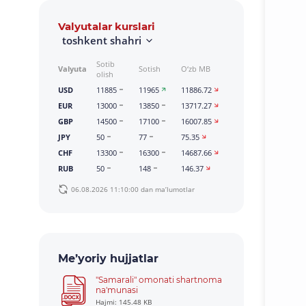
Valyutalar kurslari
toshkent shahri
Sotib
Valyuta
Sotish
O‘zb MB
olish
USD
11885
11965
11886.72
EUR
13000
13850
13717.27
GBP
14500
17100
16007.85
JPY
50
77
75.35
CHF
13300
16300
14687.66
RUB
50
148
146.37
06.08.2026 11:10:00 dan ma’lumotlar
Me’yoriy hujjatlar
"Samarali" omonati shartnoma
na'munasi
Hajmi: 145.48 KB