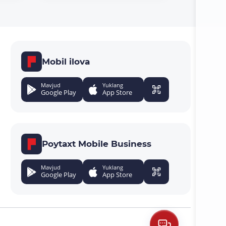
Mobil ilova
Mavjud
Yuklang
Google Play
App Store
Poytaxt Mobile Business
Mavjud
Yuklang
Google Play
App Store