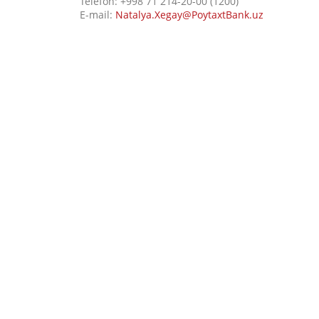
Telefon: +998 71 214-20-00 (1200)
E-mail:
Natalya.Xegay@PoytaxtBank.uz