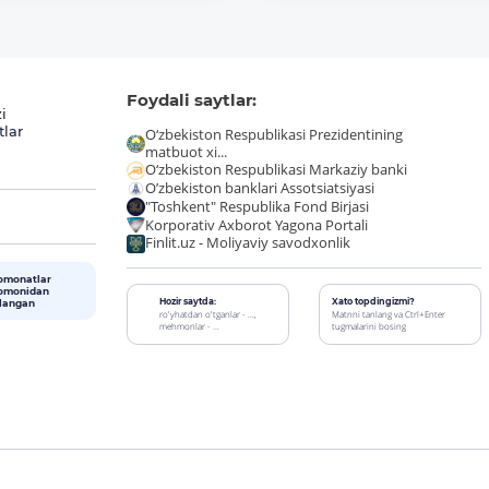
Foydali saytlar:
i
tlar
O‘zbekiston Respublikasi Prezidentining
matbuot xi...
O‘zbekiston Respublikasi Markaziy banki
O’zbekiston banklari Assotsiatsiyasi
"Toshkent" Respublika Fond Birjasi
Korporativ Axborot Yagona Portali
Finlit.uz - Moliyaviy savodxonlik
omonatlar
tomonidan
Hozir saytda:
Xato topdingizmi?
alangan
ro'yhatdan o'tganlar - ...,
Matnni tanlang va Ctrl+Enter
mehmonlar - ...
tugmalarini bosing