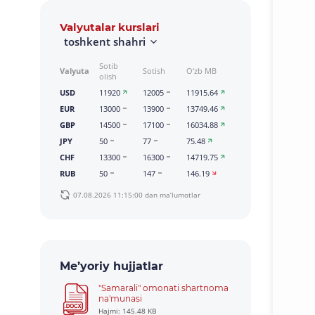
Valyutalar kurslari
toshkent shahri
Sotib
Valyuta
Sotish
O‘zb MB
olish
USD
11920
12005
11915.64
EUR
13000
13900
13749.46
GBP
14500
17100
16034.88
JPY
50
77
75.48
CHF
13300
16300
14719.75
RUB
50
147
146.19
07.08.2026 11:15:00 dan ma’lumotlar
Me’yoriy hujjatlar
"Samarali" omonati shartnoma
na'munasi
Hajmi: 145.48 KB