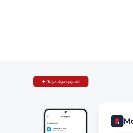
Ro‘yxatga qaytish
Mo