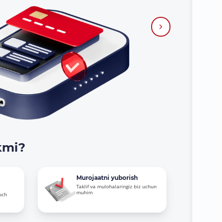
kmi?
Murojaatni yuborish
Taklif va mulohalaringiz biz uchun
muhim
uch