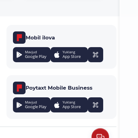
Mobil ilova
Mavjud
Yuklang
Google Play
App Store
Poytaxt Mobile Business
Mavjud
Yuklang
Google Play
App Store