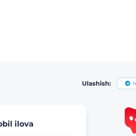
Ulashish:
T
bil ilova