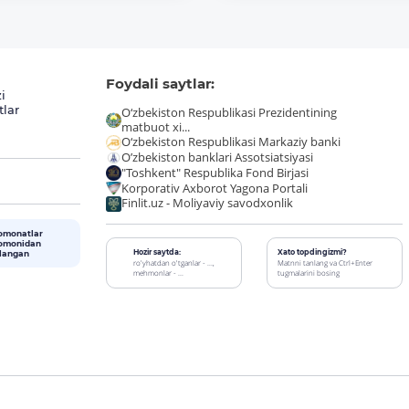
Foydali saytlar:
i
tlar
O‘zbekiston Respublikasi Prezidentining
matbuot xi...
O‘zbekiston Respublikasi Markaziy banki
O’zbekiston banklari Assotsiatsiyasi
"Toshkent" Respublika Fond Birjasi
Korporativ Axborot Yagona Portali
Finlit.uz - Moliyaviy savodxonlik
omonatlar
tomonidan
Hozir saytda:
Xato topdingizmi?
alangan
ro'yhatdan o'tganlar - ...,
Matnni tanlang va Ctrl+Enter
mehmonlar - ...
tugmalarini bosing