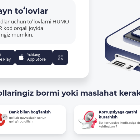
yn toʻlovlar
ridlar uchun toʻlovlarni HUMO
R kod orqali joyida
hingiz mumkin.
d
Yuklang
e Play
App Store
ollaringiz bormi yoki maslahat kera
Bank bilan bog‘lanish
Korrupsiyaga qarshi
kurashish
qo'llab-quvvatlash uchun
qo'ng'iroq qilish
Siz korrupsiya hodisasiga d
keldingizmi?