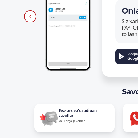
Onla
Siz xa
PAY, Q
toʻlas
Mavju
Googl
Sav
Tez-tez so'raladigan
savollar
va ularga javoblar