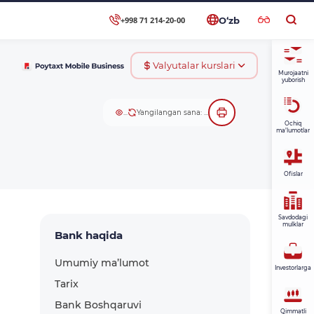
+998 71 214-20-00
O‘zb
Valyutalar kurslari
Murojaatni
yuborish
...
Yangilangan sana: ...
Ochiq
ma’lumotlar
Ofislar
Savdodagi
mulklar
Bank haqida
Umumiy ma’lumot
Investorlarga
Tarix
Bank Boshqaruvi
Qimmatli