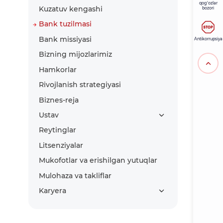
qog'ozlar
Kuzatuv kengashi
bozori
Bank tuzilmasi
Bank missiyasi
Antikorrupsiya
Bizning mijozlarimiz
Hamkorlar
Rivojlanish strategiyasi
Biznes-reja
Ustav
Reytinglar
Litsenziyalar
Mukofotlar va erishilgan yutuqlar
Mulohaza va takliflar
Karyera