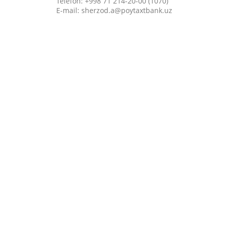
Telefon: +998 71 214-20-00 (1070)
E-mail: sherzod.a@poytaxtbank.uz