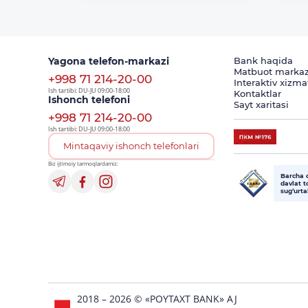
Yagona telefon-markazi
Bank haqida
Matbuot markaz
+998 71 214-20-00
Interaktiv xizma
Ish tartibi: DU-JU 09:00-18:00
Kontaktlar
Ishonch telefoni
Sayt xaritasi
+998 71 214-20-00
Ish tartibi: DU-JU 09:00-18:00
Mintaqaviy ishonch telefonlari
Biz ijtimoiy tarmoqlardamiz:
Barcha 
davlat 
sug‘urt
2018 – 2026 © «POYTAXT BANK» AJ