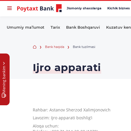
Jismoniy shaxslarga
Kichik biznes
Umumiy ma’lumot
Tarix
Bank Boshqaruvi
Kuzatuv ken
Bank haqida
Bank tuzilmasi
Ijro apparati
Mening bankim
Rahbar: Astanov Sherzod Xalimjonovich
Lavozim: Ijro apparati boshlig’i
Aloqa uchun: