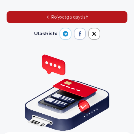
Ro‘yxatga qaytish
Ulashish: