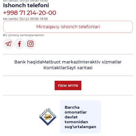
Ish tartibi: DU-JU 09:00-18:00
Ishonch telefoni
+998 71 214-20-00
Ish tartibi: DU-JU 09:00-18:00
Mintaqaviy ishonch telefonlari
Biz ijtimoiy tarmoqlardamiz:
Bank haqida
Matbuot markazi
Interaktiv xizmatlar
Kontaktlar
Sayt xaritasi
Barcha
omonatlar
davlat
tomonidan
sug‘urtalangan