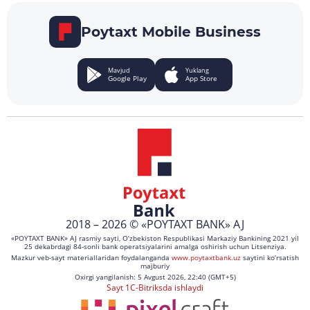
Poytaxt Mobile Business
Mavjud
Yuklang
Google Play
App Store
2018 – 2026 © «POYTAXT BANK» AJ
«POYTAXT BANK» AJ rasmiy sayti, O‘zbekiston Respublikasi Markaziy Bankining 2021 yil
25 dekabrdagi 84-sonli bank operatsiyalarini amalga oshirish uchun Litsenziya.
Mazkur veb-sayt materiallaridan foydalanganda
www.poytaxtbank.uz
saytini ko‘rsatish
majburiy
Oxirgi yangilanish: 5 Avgust 2026, 22:40 (GMT+5)
Sayt 1C-Bitriksda ishlaydi