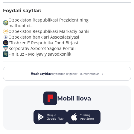
Foydali saytlar:
O‘zbekiston Respublikasi Prezidentining
matbuot xi...
O‘zbekiston Respublikasi Markaziy banki
O’zbekiston banklari Assotsiatsiyasi
"Toshkent" Respublika Fond Birjasi
Korporativ Axborot Yagona Portali
Finlit.uz - Moliyaviy savodxonlik
ro'yhatdan o'tganlar - 0,
mehmonlar - 5
Hozir saytda:
Mobil ilova
Mavjud
Yuklang
Google Play
App Store