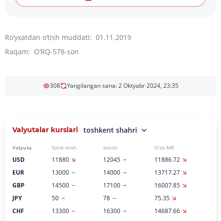
Ro‘yxatdan o‘tish muddati: 01.11.2019
Raqam: O‘RQ-578-son
308
Yangilangan sana: 2 Oktyabr 2024, 23:35
Valyutalar kurslari
toshkent shahri
Valyuta
Sotib olish
Sotish
O‘zb MB
USD
11880
12045
11886.72
EUR
13000
14000
13717.27
GBP
14500
17100
16007.85
JPY
50
78
75.35
CHF
13300
16300
14687.66