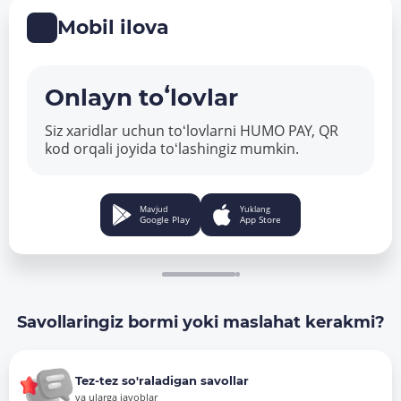
Mobil ilova
Onlayn toʻlovlar
Siz xaridlar uchun toʻlovlarni HUMO PAY, QR
kod orqali joyida toʻlashingiz mumkin.
Mavjud
Yuklang
Google Play
App Store
Savollaringiz bormi yoki maslahat kerakmi?
Tez-tez so'raladigan savollar
va ularga javoblar