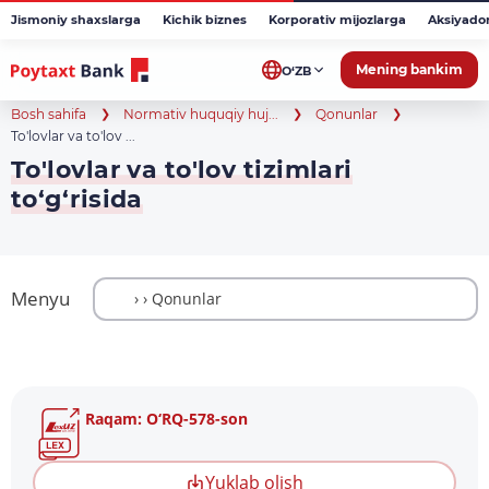
Jismoniy shaxslarga
Kichik biznes
Korporativ mijozlarga
Aksiyado
Mening bankim
O‘ZB
Bosh sahifa
Normativ huquqiy huj...
Qonunlar
To'lovlar va to'lov ...
To'lovlar va to'lov tizimlari
to‘g‘risida
Menyu
Raqam: O‘RQ-578-son
Yuklab olish