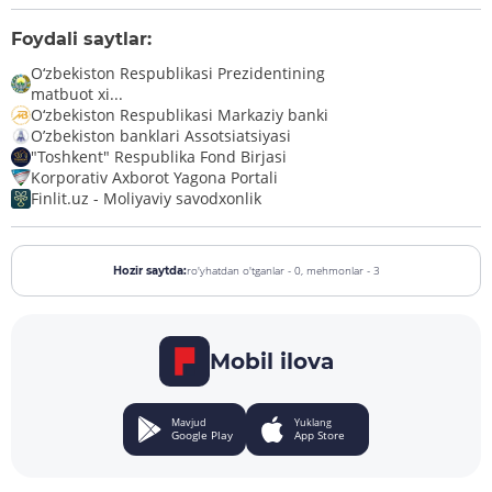
Foydali saytlar:
O‘zbekiston Respublikasi Prezidentining
matbuot xi...
O‘zbekiston Respublikasi Markaziy banki
O’zbekiston banklari Assotsiatsiyasi
"Toshkent" Respublika Fond Birjasi
Korporativ Axborot Yagona Portali
Finlit.uz - Moliyaviy savodxonlik
ro'yhatdan o'tganlar - 0,
mehmonlar - 3
Hozir saytda:
Mobil ilova
Mavjud
Yuklang
Google Play
App Store