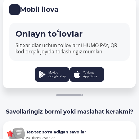
Mobil ilova
Onlayn toʻlovlar
Siz xaridlar uchun toʻlovlarni HUMO PAY, QR
kod orqali joyida toʻlashingiz mumkin.
Mavjud
Yuklang
Google Play
App Store
Savollaringiz bormi yoki maslahat kerakmi?
Tez-tez so'raladigan savollar
va ularga javoblar