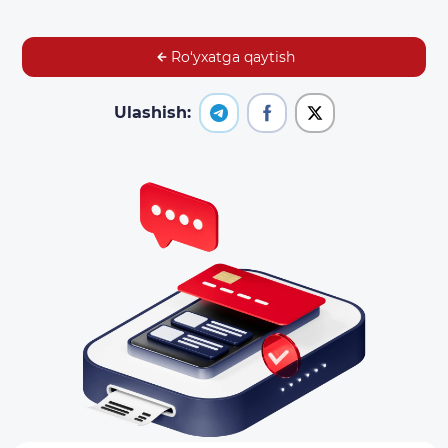
Ro‘yxatga qaytish
Ulashish: