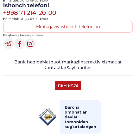
Ish tartibi: DU-JU 09:00-18:00
Ishonch telefoni
+998 71 214-20-00
Ish tartibi: DU-JU 09:00-18:00
Mintaqaviy ishonch telefonlari
Biz ijtimoiy tarmoqlardamiz:
Bank haqida
Matbuot markazi
Interaktiv xizmatlar
Kontaktlar
Sayt xaritasi
Barcha
omonatlar
davlat
tomonidan
sug‘urtalangan