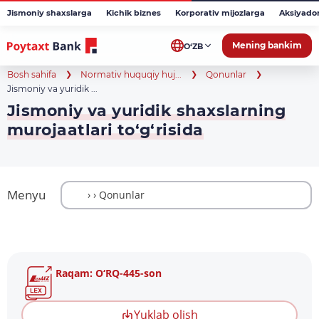
Jismoniy shaxslarga
Kichik biznes
Korporativ mijozlarga
Aksiyado
Mening bankim
O‘ZB
Bosh sahifa
Normativ huquqiy huj...
Qonunlar
Jismoniy va yuridik ...
Jismoniy va yuridik shaxslarning
murojaatlari to‘g‘risida
Menyu
Raqam: O‘RQ-445-son
Yuklab olish