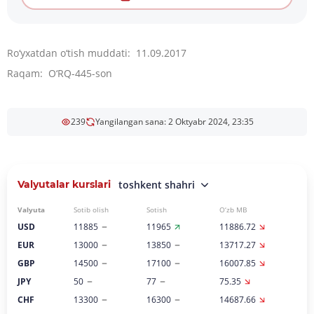
Ro‘yxatdan o‘tish muddati: 11.09.2017
Raqam: O‘RQ-445-son
239
Yangilangan sana: 2 Oktyabr 2024, 23:35
Valyutalar kurslari
toshkent shahri
Valyuta
Sotib olish
Sotish
O‘zb MB
USD
11885
11965
11886.72
EUR
13000
13850
13717.27
GBP
14500
17100
16007.85
JPY
50
77
75.35
CHF
13300
16300
14687.66