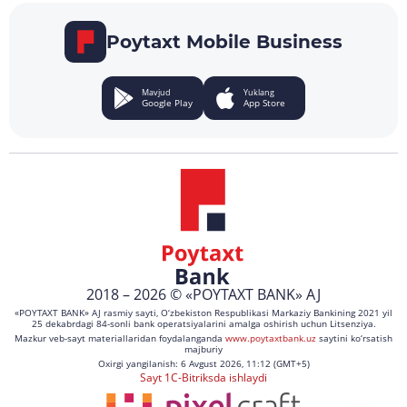
Poytaxt Mobile Business
Mavjud
Yuklang
Google Play
App Store
2018 – 2026 © «POYTAXT BANK» AJ
«POYTAXT BANK» AJ rasmiy sayti, O‘zbekiston Respublikasi Markaziy Bankining 2021 yil
25 dekabrdagi 84-sonli bank operatsiyalarini amalga oshirish uchun Litsenziya.
Mazkur veb-sayt materiallaridan foydalanganda
www.poytaxtbank.uz
saytini ko‘rsatish
majburiy
Oxirgi yangilanish: 6 Avgust 2026, 11:12 (GMT+5)
Sayt 1C-Bitriksda ishlaydi