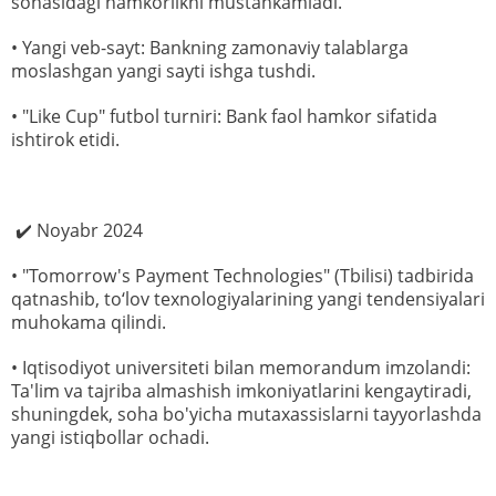
sohasidagi hamkorlikni mustahkamladi.
• Yangi veb-sayt: Bankning zamonaviy talablarga
moslashgan yangi sayti ishga tushdi.
• "Like Cup" futbol turniri: Bank faol hamkor sifatida
ishtirok etidi.
✔️ Noyabr 2024
• "Tomorrow's Payment Technologies" (Tbilisi) tadbirida
qatnashib, to‘lov texnologiyalarining yangi tendensiyalari
muhokama qilindi.
• Iqtisodiyot universiteti bilan memorandum imzolandi:
Ta'lim va tajriba almashish imkoniyatlarini kengaytiradi,
shuningdek, soha bo'yicha mutaxassislarni tayyorlashda
yangi istiqbollar ochadi.