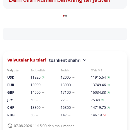
Dam olish kunlari bankning ish jadvali
Valyutalar kurslari
toshkent shahri
Valyuta
Sotib olish
Sotish
O‘zb MB
USD
11920
12005
11915.64
EUR
13000
13900
13749.46
GBP
14500
17100
16034.88
JPY
50
77
75.48
CHF
13300
16300
14719.75
RUB
50
147
146.19
07.08.2026 11:15:00 dan ma’lumotlar