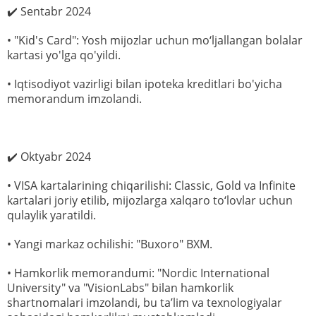
✔️ Sentabr 2024
• "Kid's Card": Yosh mijozlar uchun mo‘ljallangan bolalar
kartasi yo'lga qo'yildi.
• Iqtisodiyot vazirligi bilan ipoteka kreditlari bo'yicha
memorandum imzolandi.
✔️ Oktyabr 2024
• VISA kartalarining chiqarilishi: Classic, Gold va Infinite
kartalari joriy etilib, mijozlarga xalqaro to‘lovlar uchun
qulaylik yaratildi.
• Yangi markaz ochilishi: "Buxoro" BXM.
• Hamkorlik memorandumi: "Nordic International
University" va "VisionLabs" bilan hamkorlik
shartnomalari imzolandi, bu ta’lim va texnologiyalar