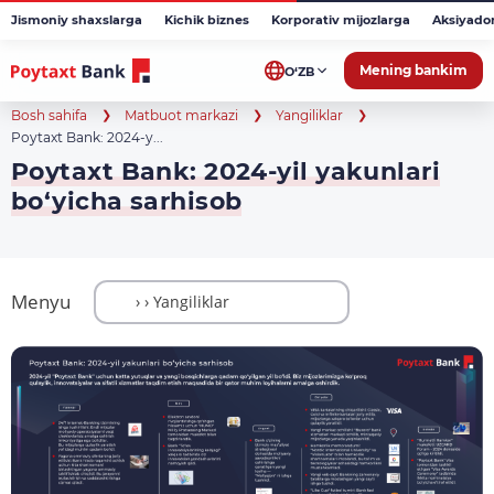
Jismoniy shaxslarga
Kichik biznes
Korporativ mijozlarga
Aksiyado
Mening bankim
O‘ZB
Bosh sahifa
Matbuot markazi
Yangiliklar
Poytaxt Bank: 2024-y...
Poytaxt Bank: 2024-yil yakunlari
bo‘yicha sarhisob
Menyu