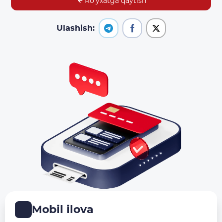
Ro‘yxatga qaytish
Ulashish:
Mobil ilova