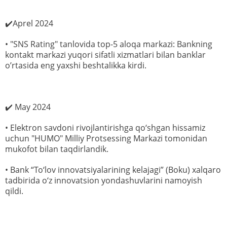
✔️Aprel 2024
• "SNS Rating" tanlovida top-5 aloqa markazi: Bankning
kontakt markazi yuqori sifatli xizmatlari bilan banklar
o’rtasida eng yaxshi beshtalikka kirdi.
✔️ May 2024
• Elektron savdoni rivojlantirishga qo‘shgan hissamiz
uchun "HUMO" Milliy Protsessing Markazi tomonidan
mukofot bilan taqdirlandik.
• Bank “To‘lov innovatsiyalarining kelajagi” (Boku) xalqaro
tadbirida o‘z innovatsion yondashuvlarini namoyish
qildi.