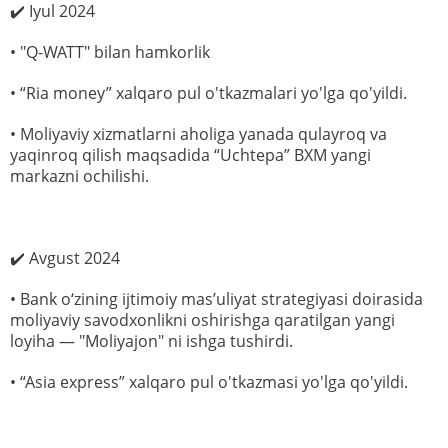
✔️ Iyul 2024
• "Q-WATT" bilan hamkorlik
• “Ria money” xalqaro pul o'tkazmalari yo'lga qo'yildi.
• Moliyaviy xizmatlarni aholiga yanada qulayroq va
yaqinroq qilish maqsadida “Uchtepa” BXM yangi
markazni ochilishi.
✔️ Avgust 2024
• Bank o‘zining ijtimoiy mas’uliyat strategiyasi doirasida
moliyaviy savodxonlikni oshirishga qaratilgan yangi
loyiha — "Moliyajon" ni ishga tushirdi.
• “Asia express” xalqaro pul o'tkazmasi yo'lga qo'yildi.