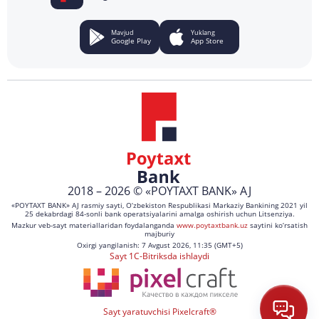
Mavjud
Yuklang
Google Play
App Store
2018 – 2026 © «POYTAXT BANK» AJ
«POYTAXT BANK» AJ rasmiy sayti, O‘zbekiston Respublikasi Markaziy Bankining 2021 yil
25 dekabrdagi 84-sonli bank operatsiyalarini amalga oshirish uchun Litsenziya.
Mazkur veb-sayt materiallaridan foydalanganda
www.poytaxtbank.uz
saytini ko‘rsatish
majburiy
Oxirgi yangilanish: 7 Avgust 2026, 11:35 (GMT+5)
Sayt 1C-Bitriksda ishlaydi
Sayt yaratuvchisi Pixelcraft®