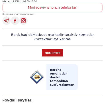
Ish tartibi: DU-JU 09:00-18:00
Mintaqaviy ishonch telefonlari
Biz ijtimoiy tarmoqlardamiz:
Bank haqida
Matbuot markazi
Interaktiv xizmatlar
Kontaktlar
Sayt xaritasi
Barcha
omonatlar
davlat
tomonidan
sug‘urtalangan
Foydali saytlar: