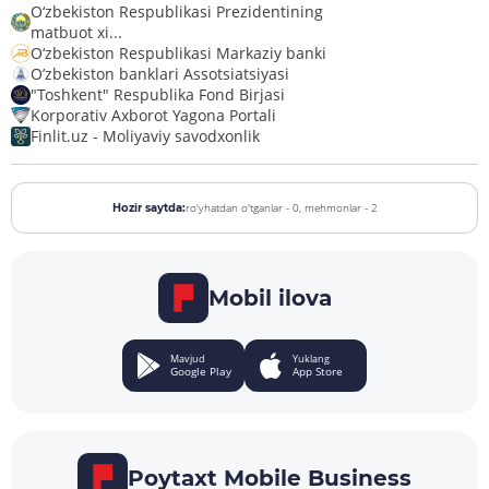
O‘zbekiston Respublikasi Prezidentining
matbuot xi...
O‘zbekiston Respublikasi Markaziy banki
O’zbekiston banklari Assotsiatsiyasi
"Toshkent" Respublika Fond Birjasi
Korporativ Axborot Yagona Portali
Finlit.uz - Moliyaviy savodxonlik
ro'yhatdan o'tganlar - 0,
mehmonlar - 2
Hozir saytda:
Mobil ilova
Mavjud
Yuklang
Google Play
App Store
Poytaxt Mobile Business