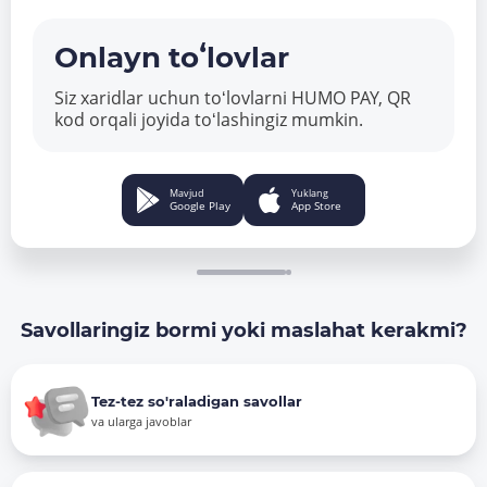
Onlayn toʻlovlar
Siz xaridlar uchun toʻlovlarni HUMO PAY, QR
kod orqali joyida toʻlashingiz mumkin.
Mavjud
Yuklang
Google Play
App Store
Savollaringiz bormi yoki maslahat kerakmi?
Tez-tez so'raladigan savollar
va ularga javoblar