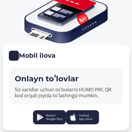
Mobil ilova
Onlayn toʻlovlar
Siz xaridlar uchun toʻlovlarni HUMO PAY, QR
kod orqali joyida toʻlashingiz mumkin.
Mavjud
Yuklang
Google Play
App Store