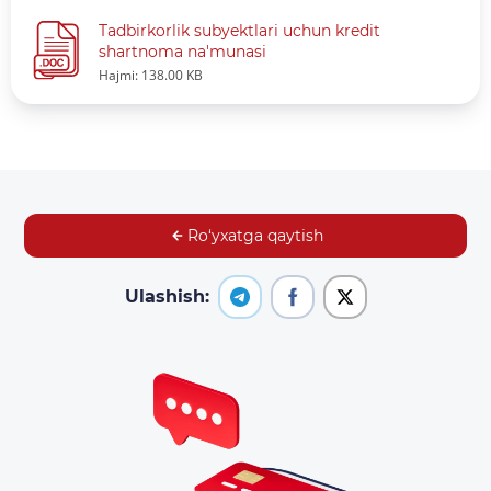
Tadbirkorlik subyektlari uchun kredit
shartnoma na'munasi
Hajmi: 138.00 KB
Ro‘yxatga qaytish
Ulashish: