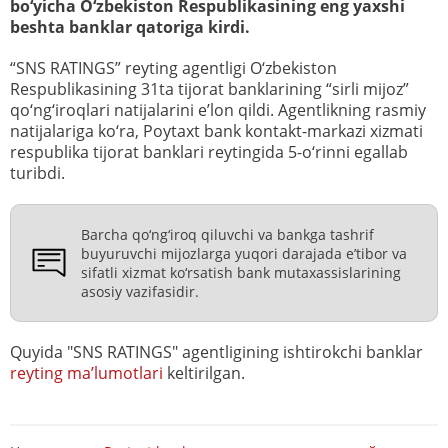
bo‘yicha O‘zbekiston Respublikasining eng yaxshi
beshta banklar qatoriga kirdi.
“SNS RATINGS” reyting agentligi O‘zbekiston
Respublikasining 31ta tijorat banklarining “sirli mijoz”
qo‘ng‘iroqlari natijalarini eʼlon qildi. Agentlikning rasmiy
natijalariga ko‘ra, Poytaxt bank kontakt-markazi xizmati
respublika tijorat banklari reytingida 5-o‘rinni egallab
turibdi.
Barcha qo‘ng‘iroq qiluvchi va bankga tashrif
buyuruvchi mijozlarga yuqori darajada eʼtibor va
sifatli xizmat ko‘rsatish bank mutaxassislarining
asosiy vazifasidir.
Quyida "SNS RATINGS" agentligining ishtirokchi banklar
reyting maʼlumotlari
keltirilgan.