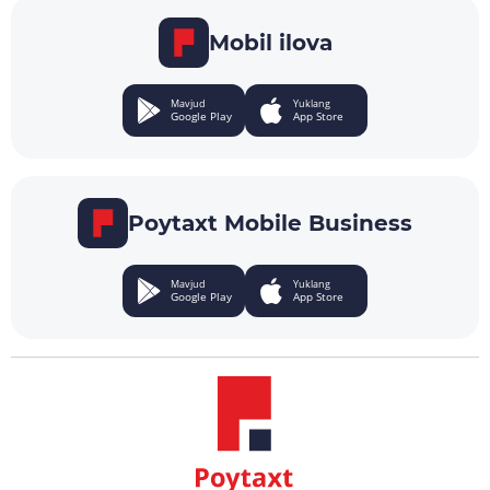
Mobil ilova
Mavjud
Yuklang
Google Play
App Store
Poytaxt Mobile Business
Mavjud
Yuklang
Google Play
App Store