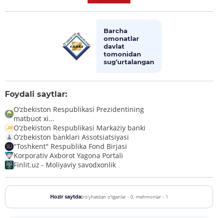
Barcha
omonatlar
davlat
tomonidan
sug‘urtalangan
Foydali saytlar:
O‘zbekiston Respublikasi Prezidentining
matbuot xi...
O‘zbekiston Respublikasi Markaziy banki
O’zbekiston banklari Assotsiatsiyasi
"Toshkent" Respublika Fond Birjasi
Korporativ Axborot Yagona Portali
Finlit.uz - Moliyaviy savodxonlik
ro'yhatdan o'tganlar - 0,
mehmonlar - 1
Hozir saytda: