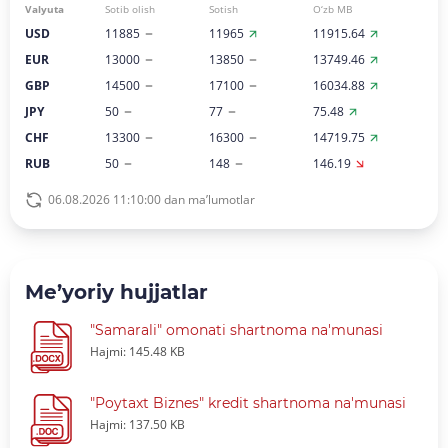
Valyuta
Sotib olish
Sotish
O‘zb MB
USD
11885
11965
11915.64
EUR
13000
13850
13749.46
GBP
14500
17100
16034.88
JPY
50
77
75.48
CHF
13300
16300
14719.75
RUB
50
148
146.19
06.08.2026 11:10:00 dan ma’lumotlar
Me’yoriy hujjatlar
"Samarali" omonati shartnoma na'munasi
Hajmi: 145.48 KB
"Poytaxt Biznes" kredit shartnoma na'munasi
Hajmi: 137.50 KB