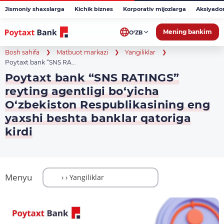
Jismoniy shaxslarga
Kichik biznes
Korporativ mijozlarga
Aksiyado
Mening bankim
O‘ZB
Bosh sahifa
Matbuot markazi
Yangiliklar
Poytaxt bank “SNS RA...
Poytaxt bank “SNS RATINGS”
reyting agentligi bo‘yicha
O‘zbekiston Respublikasining eng
yaxshi beshta banklar qatoriga
kirdi
Menyu