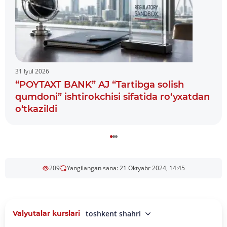
31 Iyul 2026
“POYTAXT BANK” AJ “Tartibga solish
qumdoni” ishtirokchisi sifatida ro‘yxatdan
o‘tkazildi
209
Yangilangan sana: 21 Oktyabr 2024, 14:45
Valyutalar kurslari
toshkent shahri