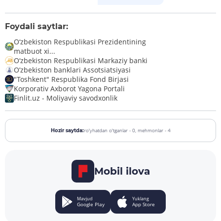
Foydali saytlar:
O‘zbekiston Respublikasi Prezidentining
matbuot xi...
O‘zbekiston Respublikasi Markaziy banki
O’zbekiston banklari Assotsiatsiyasi
"Toshkent" Respublika Fond Birjasi
Korporativ Axborot Yagona Portali
Finlit.uz - Moliyaviy savodxonlik
ro'yhatdan o'tganlar - 0,
mehmonlar - 4
Hozir saytda:
Mobil ilova
Mavjud
Yuklang
Google Play
App Store