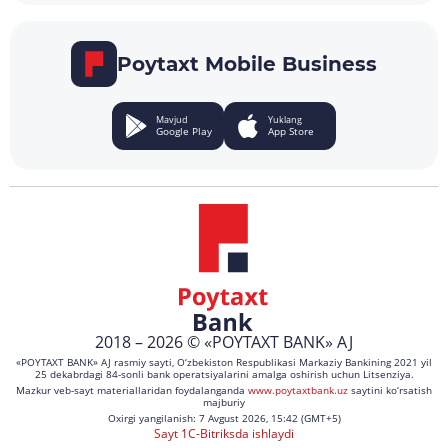
Poytaxt Mobile Business
Mavjud
Yuklang
Google Play
App Store
2018 – 2026 © «POYTAXT BANK» AJ
«POYTAXT BANK» AJ rasmiy sayti, O‘zbekiston Respublikasi Markaziy Bankining 2021 yil
25 dekabrdagi 84-sonli bank operatsiyalarini amalga oshirish uchun Litsenziya.
Mazkur veb-sayt materiallaridan foydalanganda
www.poytaxtbank.uz
saytini ko‘rsatish
majburiy
Oxirgi yangilanish: 7 Avgust 2026, 15:42 (GMT+5)
Sayt 1C-Bitriksda ishlaydi