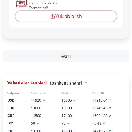
Hajmi: 367.79 КБ
Format: pdf
Yuklab olish
211
Valyutalar kurslari
toshkent shahri
Valyuta
Sotib olish
Sotish
O‘zb MB
USD
11920
12005
11915.64
EUR
13000
13900
13749.46
GBP
14500
17100
16034.88
JPY
50
77
75.48
CHF
13300
16300
14719.75