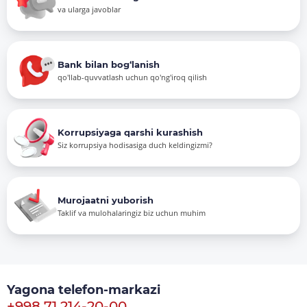
va ularga javoblar
Bank bilan bog‘lanish
qo'llab-quvvatlash uchun qo'ng'iroq qilish
Korrupsiyaga qarshi kurashish
Siz korrupsiya hodisasiga duch keldingizmi?
Murojaatni yuborish
Taklif va mulohalaringiz biz uchun muhim
Yagona telefon-markazi
+998 71 214-20-00