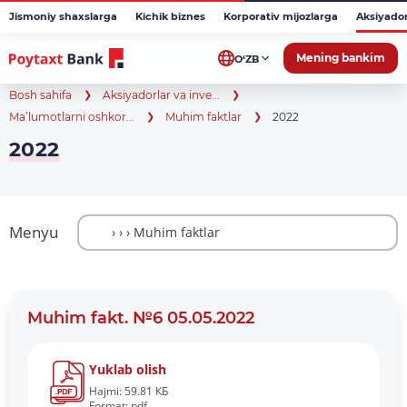
Jismoniy shaxslarga
Kichik biznes
Korporativ mijozlarga
Aksiyado
Mening bankim
O‘ZB
Bosh sahifa
Aksiyadorlar va inve...
Ma’lumotlarni oshkor...
Muhim faktlar
2022
2022
Menyu
Muhim fakt. №6 05.05.2022
Yuklab olish
Hajmi: 59.81 КБ
Format: pdf