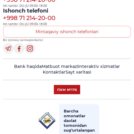
Ish tartibi: DU-JU 09:00-18:00
Ishonch telefoni
+998 71 214-20-00
Ish tartibi: DU-JU 09:00-18:00
Mintaqaviy ishonch telefonlari
Biz ijtimoiy tarmoqlardamiz:
Bank haqida
Matbuot markazi
Interaktiv xizmatlar
Kontaktlar
Sayt xaritasi
Barcha
omonatlar
davlat
tomonidan
sug‘urtalangan