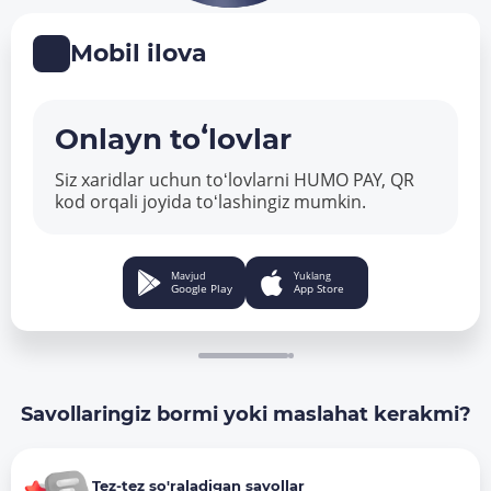
Mobil ilova
Onlayn toʻlovlar
Siz xaridlar uchun toʻlovlarni HUMO PAY, QR
kod orqali joyida toʻlashingiz mumkin.
Mavjud
Yuklang
Google Play
App Store
Savollaringiz bormi yoki maslahat kerakmi?
Tez-tez so'raladigan savollar