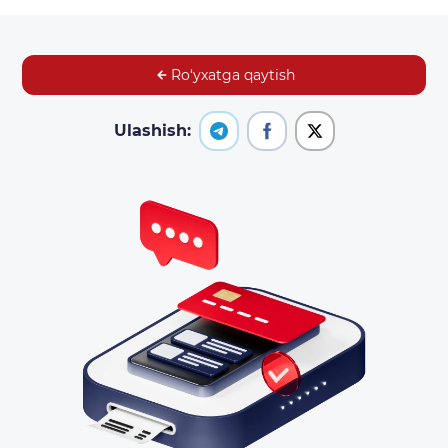
Ro‘yxatga qaytish
Ulashish: