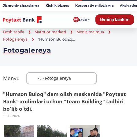
Jismoniy shaxslarga
Kichik biznes
Korporativ mijozlarga
Aksiyado
Mening bankim
O‘ZB
Bosh sahifa
Matbuot markazi
Media majmua
Fotogalereya
"Humson Buloq&q...
Fotogalereya
Menyu
"Humson Buloq" dam olish maskanida "Poytaxt
Bank" xodimlari uchun "Team Building" tadbiri
bo'lib o'tdi.
11.12.2024