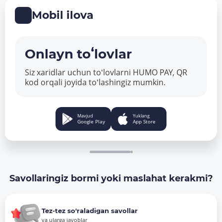
Mobil ilova
Onlayn toʻlovlar
Siz xaridlar uchun toʻlovlarni HUMO PAY, QR
kod orqali joyida toʻlashingiz mumkin.
Mavjud
Yuklang
Google Play
App Store
Savollaringiz bormi yoki maslahat kerakmi?
Tez-tez so'raladigan savollar
va ularga javoblar