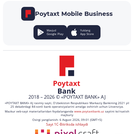
Poytaxt Mobile Business
Mavjud
Yuklang
Google Play
App Store
2018 – 2026 © «POYTAXT BANK» AJ
«POYTAXT BANK» AJ rasmiy sayti, O‘zbekiston Respublikasi Markaziy Bankining 2021 yil
25 dekabrdagi 84-sonli bank operatsiyalarini amalga oshirish uchun Litsenziya.
Mazkur veb-sayt materiallaridan foydalanganda
www.poytaxtbank.uz
saytini ko‘rsatish
majburiy
Oxirgi yangilanish: 6 Avgust 2026, 09:01 (GMT+5)
Sayt 1C-Bitriksda ishlaydi