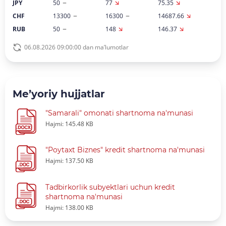
JPY
50
77
75.35
CHF
13300
16300
14687.66
RUB
50
148
146.37
06.08.2026 09:00:00 dan ma’lumotlar
Me’yoriy hujjatlar
"Samarali" omonati shartnoma na'munasi
Hajmi: 145.48 KB
"Poytaxt Biznes" kredit shartnoma na'munasi
Hajmi: 137.50 KB
Tadbirkorlik subyektlari uchun kredit
shartnoma na'munasi
Hajmi: 138.00 KB