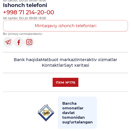
Ish tartibi: DU-JU 09:00-18:00
Ishonch telefoni
+998 71 214-20-00
Ish tartibi: DU-JU 09:00-18:00
Mintaqaviy ishonch telefonlari
Biz ijtimoiy tarmoqlardamiz:
Bank haqida
Matbuot markazi
Interaktiv xizmatlar
Kontaktlar
Sayt xaritasi
Barcha
omonatlar
davlat
tomonidan
sug‘urtalangan