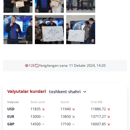
126
Yangilangan sana: 11 Dekabr 2024, 14:20
Valyutalar kurslari
toshkent shahri
Valyuta
Sotib olish
Sotish
O‘zb MB
USD
11835
11940
11886.72
EUR
13000
13850
13717.27
GBP
14500
17100
16007.85