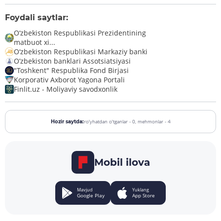
Foydali saytlar:
O‘zbekiston Respublikasi Prezidentining
matbuot xi...
O‘zbekiston Respublikasi Markaziy banki
O’zbekiston banklari Assotsiatsiyasi
"Toshkent" Respublika Fond Birjasi
Korporativ Axborot Yagona Portali
Finlit.uz - Moliyaviy savodxonlik
ro'yhatdan o'tganlar - 0,
mehmonlar - 4
Hozir saytda:
Mobil ilova
Mavjud
Yuklang
Google Play
App Store