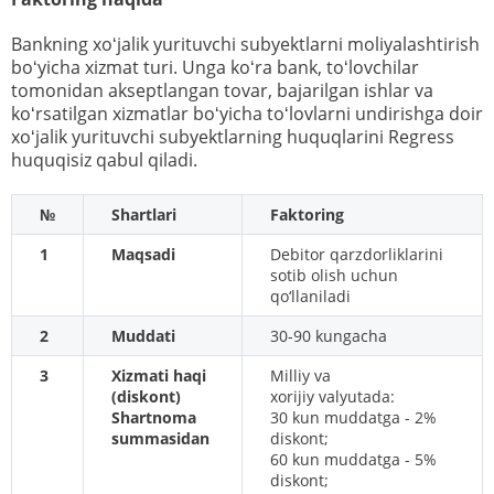
Bankning xoʻjalik yurituvchi subyektlarni moliyalashtirish
boʻyicha xizmat turi. Unga koʻra bank, toʻlovchilar
tomonidan akseptlangan tovar, bajarilgan ishlar va
koʻrsatilgan xizmatlar boʻyicha toʻlovlarni undirishga doir
xoʻjalik yurituvchi subyektlarning huquqlarini Regress
huquqisiz qabul qiladi.
№
Shartlari
Faktoring
1
Maqsadi
Debitor qarzdorliklarini
sotib olish uchun
qo‘llaniladi
2
Muddati
30-90 kungacha
3
Xizmati haqi
Milliy va
(diskont)
xorijiy valyutada:
Shartnoma
30 kun muddatga - 2%
summasidan
diskont;
60 kun muddatga - 5%
diskont;