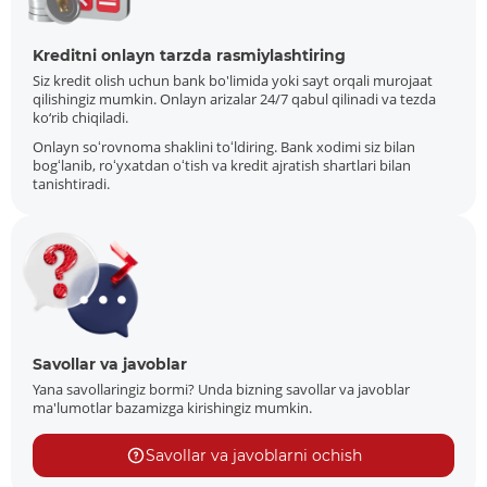
Kreditni onlayn tarzda rasmiylashtiring
Siz kredit olish uchun bank bo'limida yoki sayt orqali murojaat
qilishingiz mumkin. Onlayn arizalar 24/7 qabul qilinadi va tezda
ko‘rib chiqiladi.
Onlayn soʻrovnoma shaklini toʻldiring. Bank xodimi siz bilan
bogʻlanib, roʻyxatdan oʻtish va kredit ajratish shartlari bilan
tanishtiradi.
Savollar va javoblar
Yana savollaringiz bormi? Unda bizning savollar va javoblar
ma'lumotlar bazamizga kirishingiz mumkin.
Savollar va javoblarni ochish