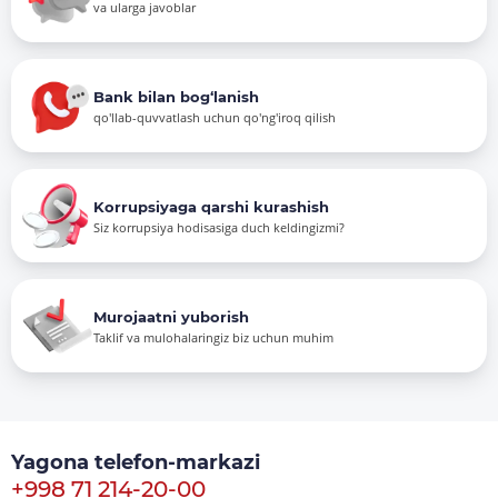
va ularga javoblar
Bank bilan bog‘lanish
qo'llab-quvvatlash uchun qo'ng'iroq qilish
Korrupsiyaga qarshi kurashish
Siz korrupsiya hodisasiga duch keldingizmi?
Murojaatni yuborish
Taklif va mulohalaringiz biz uchun muhim
Yagona telefon-markazi
+998 71 214-20-00