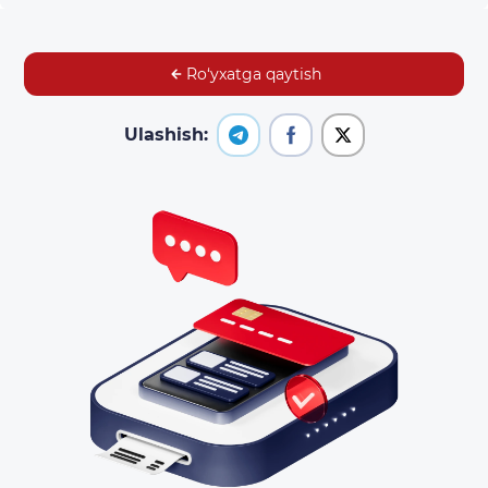
Ro‘yxatga qaytish
Ulashish: