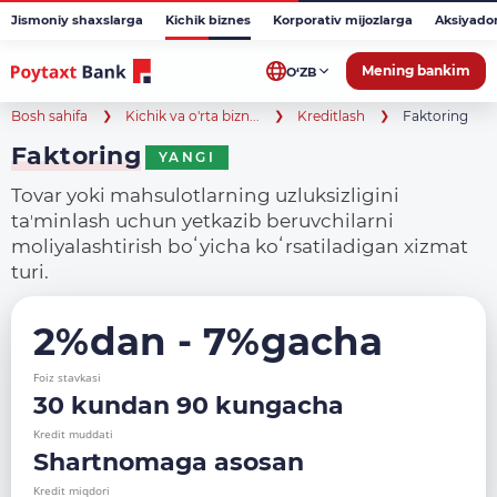
Jismoniy shaxslarga
Kichik biznes
Korporativ mijozlarga
Aksiyado
Mening bankim
O‘ZB
Bosh sahifa
Kichik va o'rta bizn...
Kreditlash
Faktoring
Faktoring
YANGI
Tovar yoki mahsulotlarning uzluksizligini
taʼminlash uchun yetkazib beruvchilarni
moliyalashtirish boʻyicha koʻrsatiladigan xizmat
turi.
2%dan - 7%gacha
Foiz stavkasi
30 kundan 90 kungacha
Kredit muddati
Shartnomaga asosan
Kredit miqdori