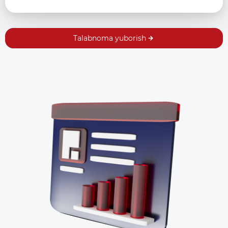
Talabnoma yuborish