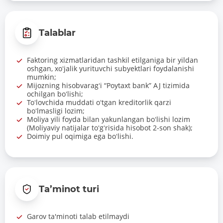
Talablar
Faktoring xizmatlaridan tashkil etilganiga bir yildan
oshgan, xoʻjalik yurituvchi subyektlari foydalanishi
mumkin;
Mijozning hisobvaragʻi “Poytaxt bank” AJ tizimida
ochilgan boʻlishi;
Toʻlovchida muddati oʻtgan kreditorlik qarzi
boʻlmasligi lozim;
Moliya yili foyda bilan yakunlangan boʻlishi lozim
(Moliyaviy natijalar toʻgʻrisida hisobot 2-son shak);
Doimiy pul oqimiga ega boʻlishi.
Ta’minot turi
Garov ta'minoti talab etilmaydi