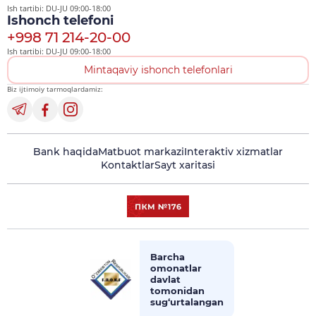
Ish tartibi: DU-JU 09:00-18:00
Ishonch telefoni
+998 71 214-20-00
Ish tartibi: DU-JU 09:00-18:00
Mintaqaviy ishonch telefonlari
Biz ijtimoiy tarmoqlardamiz:
Bank haqida
Matbuot markazi
Interaktiv xizmatlar
Kontaktlar
Sayt xaritasi
Barcha
omonatlar
davlat
tomonidan
sug‘urtalangan