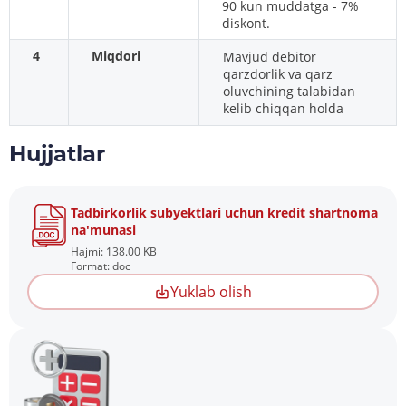
90 kun muddatga - 7%
diskont.
4
Miqdori
Mavjud debitor
qarzdorlik va qarz
oluvchining talabidan
kelib chiqqan holda
Hujjatlar
Tadbirkorlik subyektlari uchun kredit shartnoma
na'munasi
Hajmi: 138.00 KB
Format: doc
Yuklab olish