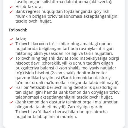
tasdiqlangan solishtirma dalolatnoma (akt-sverka);
Hisob-faktura;
Bank regress huquqidan foydalanganda qoʻyilishi
mumkin boʻlgan toʻlov talabnomasi akseptlanganligini
tasdiqlovchi hujjat.
Toʻlovchi:
Ariza;
Toʻlovchi korxona taʼsischilarining amaldagi qonun
hujjatlarida belgilangan tartibda rasmiylashtirilgan
faktoring olish yuzasidan roziligi va taʼsis hujjatlari.
Toʻlovchining tegishli davlat soliq inspeksiyasiga oxirgi
hisobot davri (choraklik, yillik) uchun taqdim qilgan
buxgalteriya balansi (1-son shakl), moliyaviy natijalar
toʻgʻrisida hisobot (2-son shakl), debitor-kreditor
qarzdorliklari yoyilmasi (Bank tomonidan dasturiy
taʼminot orqali maʼlumotlar olinganda talab etilmaydi);
Har bir Yetkazib beruvchining debitorlik qarzdorligini
tan olganligini hamda Bank tomonidan qoʻyilgan toʻlov
talabnomasi akseptlanganligini tasdiqlovchi hujjat.
(Bank tomonidan dasturiy taʼminot orqali maʼlumotlar
olinganda talab etilmaydi). Zaruriyatga qarab
Toʻlovchi va Yetkazib beruvchilardan qoʻshimcha
hujjatlar talab qilinishi mumkin.