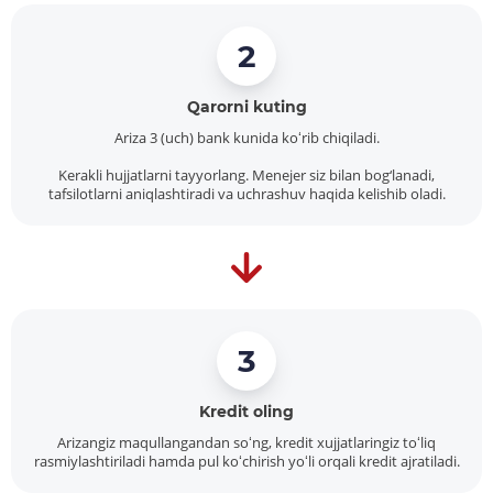
2
Qarorni kuting
Ariza 3 (uch) bank kunida koʻrib chiqiladi.
Kerakli hujjatlarni tayyorlang. Menejer siz bilan bog‘lanadi,
tafsilotlarni aniqlashtiradi va uchrashuv haqida kelishib oladi.
3
Kredit oling
Arizangiz maqullangandan soʻng, kredit xujjatlaringiz toʻliq
rasmiylashtiriladi hamda pul koʻchirish yoʻli orqali kredit ajratiladi.