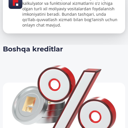
kalkulyator va funktsional xizmatlarni oʻz ichiga
olgan turli xil moliyaviy vositalardan foydalanish
imkoniyatini beradi. Bundan tashqari, unda
qoʻllab-quvvatlash xizmati bilan bogʻlanish uchun
onlayn chat mavjud.
Boshqa kreditlar