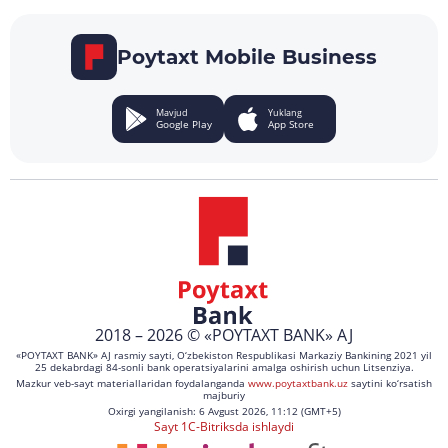
Poytaxt Mobile Business
Mavjud
Yuklang
Google Play
App Store
2018 – 2026 © «POYTAXT BANK» AJ
«POYTAXT BANK» AJ rasmiy sayti, O‘zbekiston Respublikasi Markaziy Bankining 2021 yil
25 dekabrdagi 84-sonli bank operatsiyalarini amalga oshirish uchun Litsenziya.
Mazkur veb-sayt materiallaridan foydalanganda
www.poytaxtbank.uz
saytini ko‘rsatish
majburiy
Oxirgi yangilanish: 6 Avgust 2026, 11:12 (GMT+5)
Sayt 1C-Bitriksda ishlaydi