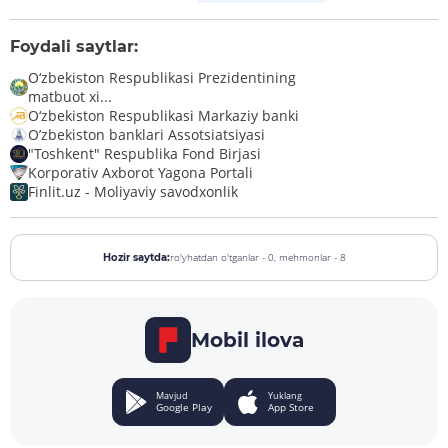
Foydali saytlar:
O‘zbekiston Respublikasi Prezidentining
matbuot xi...
O‘zbekiston Respublikasi Markaziy banki
O’zbekiston banklari Assotsiatsiyasi
"Toshkent" Respublika Fond Birjasi
Korporativ Axborot Yagona Portali
Finlit.uz - Moliyaviy savodxonlik
ro'yhatdan o'tganlar - 0,
mehmonlar - 8
Hozir saytda:
Mobil ilova
Mavjud
Yuklang
Google Play
App Store