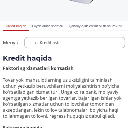
Kredit haqida
Foydalanish shartlari
Qanday qilib kredit olish mumkin?
Menyu
Kredit haqida
Faktoring xizmatlari koʻrsatish
Tovar yoki mahsulotlarning uzluksizligini taʼminlash
uchun yetkazib beruvchilarni moliyalashtirish boʻyicha
koʻrsatiladigan xizmat turi. Unga koʻra bank, moliyaviy
agentga yetkazib berilgan tovarlar, bajarilgan ishlar yoki
koʻrsatilgan xizmatlar uchun toʻlovchilar tomonidan
akseptlangan, lekin toʻlov talabnomalari boʻyicha haqi
toʻlanmagan toʻlovni, regress huquqisiz qabul qiladi.
Faktoring haqida