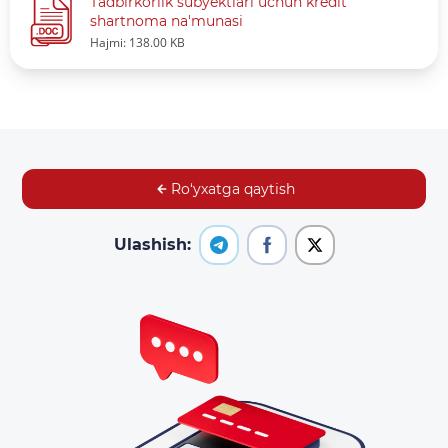
Tadbirkorlik subyektlari uchun kredit
shartnoma na'munasi
Hajmi: 138.00 KB
Ro‘yxatga qaytish
Ulashish: