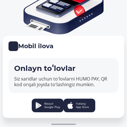
Mobil ilova
Onlayn toʻlovlar
Siz xaridlar uchun toʻlovlarni HUMO PAY, QR
kod orqali joyida toʻlashingiz mumkin.
Mavjud
Yuklang
Google Play
App Store