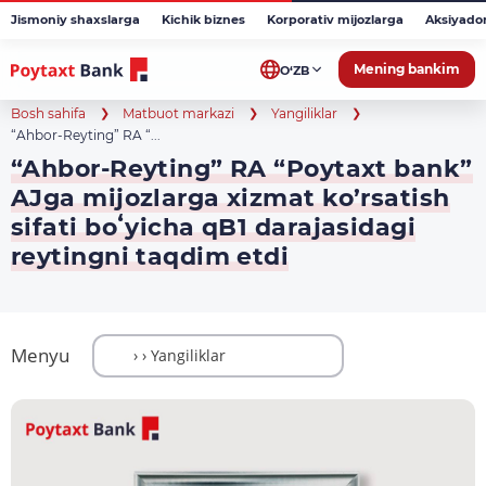
Jismoniy shaxslarga
Kichik biznes
Korporativ mijozlarga
Aksiyado
Mening bankim
O‘ZB
Bosh sahifa
Matbuot markazi
Yangiliklar
“Ahbor-Reyting” RA “...
“Ahbor-Reyting” RA “Poytaxt bank”
AJga mijozlarga xizmat ko’rsatish
sifati boʻyicha qB1 darajasidagi
reytingni taqdim etdi
Menyu