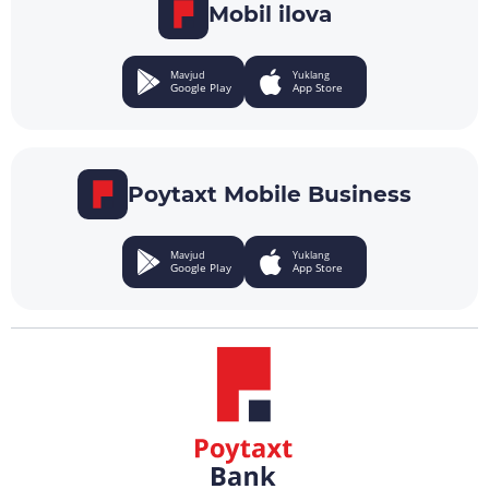
Mobil ilova
Mavjud
Yuklang
Google Play
App Store
Poytaxt Mobile Business
Mavjud
Yuklang
Google Play
App Store