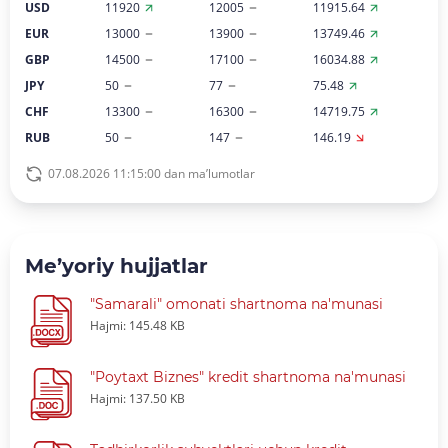
USD
11920
12005
11915.64
EUR
13000
13900
13749.46
GBP
14500
17100
16034.88
JPY
50
77
75.48
CHF
13300
16300
14719.75
RUB
50
147
146.19
07.08.2026 11:15:00 dan ma’lumotlar
Me’yoriy hujjatlar
"Samarali" omonati shartnoma na'munasi
Hajmi: 145.48 KB
"Poytaxt Biznes" kredit shartnoma na'munasi
Hajmi: 137.50 KB