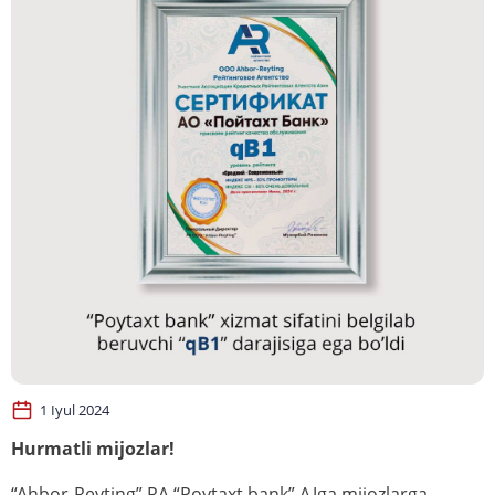
1 Iyul 2024
Hurmatli mijozlar!
“Ahbor-Reyting” RA “Poytaxt bank” AJga mijozlarga