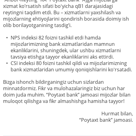
xizmat ko’rsatish sifati boʻyicha qB1 darajasidagi
reytingni taqdim etdi. Bu – xizmatlarni yaxshilash va
mijozlarning ehtiyojlarini qondirish borasida doimiy ish
olib borilayotganining tasdig’i.
NPS indeksi 82 foizni tashkil etdi hamda
mijozlarimizning bank xizmatlaridan mamnun
ekanliklarini, shuningdek, ular ushbu xizmatlarni
tavsiya etishga tayyor ekanliklarini aks ettirdi.
CSI indeksi 80 foizni tashkil qildi va mijozlarimizning
bank xizmatlaridan umumiy qoniqishlarini koʻrsatadi.
Bizga ishonch bildirganingiz uchun sizlardan
minnatdormiz. Fikr va mulohazalaringiz biz uchun har
doim juda muhim. “Poytaxt bank” jamoasi mijozlar bilan
muloqot qilishga va fikr almashishga hamisha tayyor!
Hurmat bilan,
“Poytaxt bank” jamoasi.