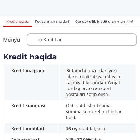
Kredit haqida
Foydalanish shartlari
Qanday qilib kredit olish mumkin?
Menyu
Kredit haqida
Kredit maqsadi
Birlamchi bozordan yoki
ularni realizatsiya qiluvchi
rasmiy dilerlaridan Yengil
turdagi avtotransport
vositalari sotib olish
Kredit summasi
Oldi-sotdi shartnoma
summasidan kelib chiqqan
holda
Kredit muddati
36 oy
muddatgacha
Foiz stavkasi
Yillik
27,99%
dan