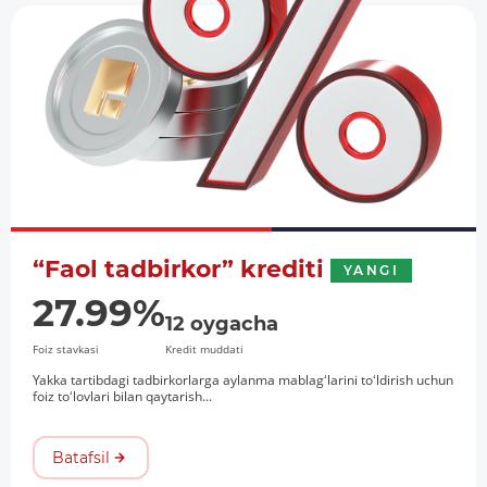
“Faol tadbirkor” krediti
YANGI
27.99%
12 oygacha
Foiz stavkasi
Kredit muddati
Yakka tartibdagi tadbirkorlarga aylanma mablagʻlarini toʻldirish uchun
foiz toʻlovlari bilan qaytarish...
Batafsil