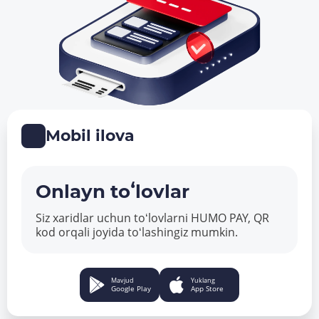
Mobil ilova
Onlayn toʻlovlar
Siz xaridlar uchun toʻlovlarni HUMO PAY, QR
kod orqali joyida toʻlashingiz mumkin.
Mavjud
Yuklang
Google Play
App Store