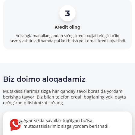
3
Kredit oling
Arizangiz maqullangandan soʻng, kredit xujjatlaringiz toʻliq
rasmiylashtiriladi hamda pul koʻchirish yoʻli orqali kredit ajratiladi.
Biz doimo aloqadamiz
Mutaxassislarimiz sizga har qanday savol borasida yordam
berishga tayyor. Biz bilan telefon orqali bog‘laning yoki qayta
qo‘ng‘iroq qilishimizni so‘rang.
Agar sizda savollar tug‘ilgan bo‘lsa,
mutaxassislarimiz sizga yordam berishadi.