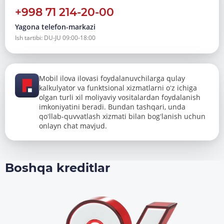
+998 71 214-20-00
Yagona telefon-markazi
Ish tartibi: DU-JU 09:00-18:00
Mobil ilova ilovasi foydalanuvchilarga qulay
kalkulyator va funktsional xizmatlarni oʻz ichiga
olgan turli xil moliyaviy vositalardan foydalanish
imkoniyatini beradi. Bundan tashqari, unda
qoʻllab-quvvatlash xizmati bilan bogʻlanish uchun
onlayn chat mavjud.
Boshqa kreditlar