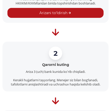
HKXKM/KXKMlaridan birida topshirishdan boshlanadi.
Arizani to‘ldirish
2
Qarorni kuting
Ariza 3 (uch) bank kunida koʻrib chiqiladi.
Kerakli hujjatlarni tayyorlang. Menejer siz bilan bog‘lanadi,
tafsilotlarni aniqlashtiradi va uchrashuv haqida kelishib oladi.