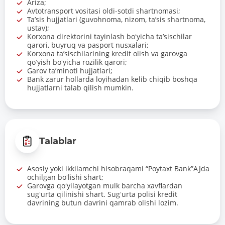
Ariza;
Avtotransport vositasi oldi-sotdi shartnomasi;
Taʼsis hujjatlari (guvohnoma, nizom, taʼsis shartnoma,
ustav);
Korxona direktorini tayinlash boʻyicha taʼsischilar
qarori, buyruq va pasport nusxalari;
Korxona taʼsischilarining kredit olish va garovga
qoʻyish boʻyicha rozilik qarori;
Garov taʼminoti hujjatlari;
Bank zarur hollarda loyihadan kelib chiqib boshqa
hujjatlarni talab qilish mumkin.
Talablar
Asosiy yoki ikkilamchi hisobraqami “Poytaxt Bank”AJda
ochilgan boʻlishi shart;
Garovga qoʻyilayotgan mulk barcha xavflardan
sugʻurta qilinishi shart. Sugʻurta polisi kredit
davrining butun davrini qamrab olishi lozim.