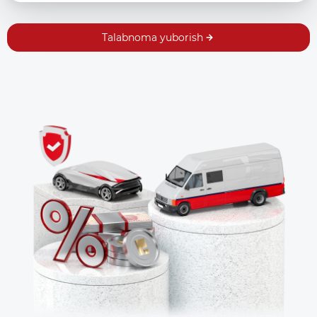
Talabnoma yuborish