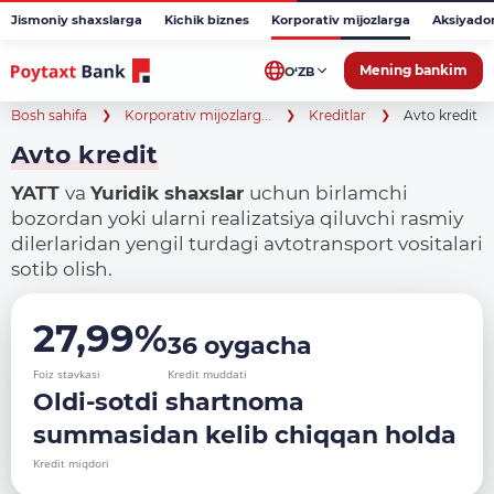
Jismoniy shaxslarga
Kichik biznes
Korporativ mijozlarga
Aksiyado
Mening bankim
O‘ZB
Bosh sahifa
Korporativ mijozlarg...
Kreditlar
Avto kredit
Avto kredit
YATT
va
Yuridik
shaxslar
uchun birlamchi
bozordan yoki ularni realizatsiya qiluvchi rasmiy
dilerlaridan yengil turdagi avtotransport vositalari
sotib olish.
27,99%
36 oygacha
Foiz stavkasi
Kredit muddati
Oldi-sotdi shartnoma
summasidan kelib chiqqan holda
Kredit miqdori