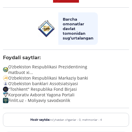
Barcha
omonatlar
davlat
tomonidan
sug‘urtalangan
Foydali saytlar:
O‘zbekiston Respublikasi Prezidentining
matbuot xi...
O‘zbekiston Respublikasi Markaziy banki
O’zbekiston banklari Assotsiatsiyasi
"Toshkent" Respublika Fond Birjasi
Korporativ Axborot Yagona Portali
Finlit.uz - Moliyaviy savodxonlik
ro'yhatdan o'tganlar - 0,
mehmonlar - 4
Hozir saytda: