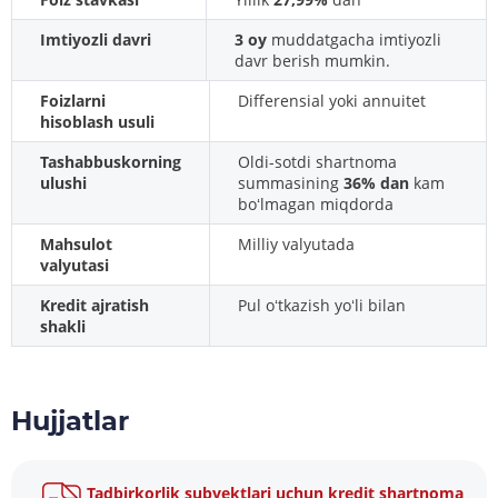
Imtiyozli davri
3 oy
muddatgacha imtiyozli
davr berish mumkin.
Foizlarni
Differensial yoki annuitet
hisoblash usuli
Tashabbuskorning
Oldi-sotdi shartnoma
ulushi
summasining
36% dan
kam
boʻlmagan miqdorda
Mahsulot
Milliy valyutada
valyutasi
Kredit ajratish
Pul oʻtkazish yoʻli bilan
shakli
Hujjatlar
Tadbirkorlik subyektlari uchun kredit shartnoma