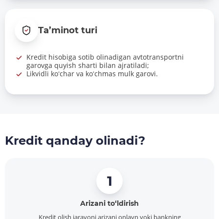
Ta’minot turi
Kredit hisobiga sotib olinadigan avtotransportni
garovga quyish sharti bilan ajratiladi;
Likvidli koʻchar va koʻchmas mulk garovi.
Kredit qanday olinadi?
1
Arizani to‘ldirish
Kredit olish jarayoni arizani onlayn yoki bankning