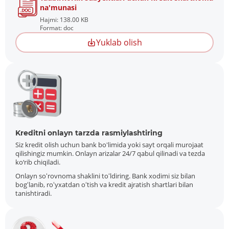
na'munasi
Hajmi: 138.00 KB
Format: doc
Yuklab olish
Kreditni onlayn tarzda rasmiylashtiring
Siz kredit olish uchun bank bo'limida yoki sayt orqali murojaat
qilishingiz mumkin. Onlayn arizalar 24/7 qabul qilinadi va tezda
ko‘rib chiqiladi.
Onlayn soʻrovnoma shaklini toʻldiring. Bank xodimi siz bilan
bogʻlanib, roʻyxatdan oʻtish va kredit ajratish shartlari bilan
tanishtiradi.