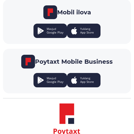
Mobil ilova
Mavjud
Yuklang
Google Play
App Store
Poytaxt Mobile Business
Mavjud
Yuklang
Google Play
App Store