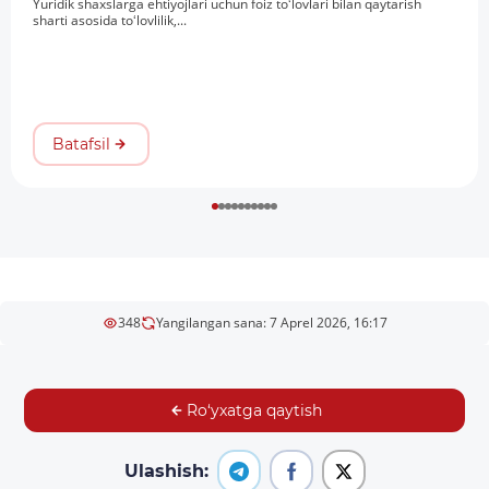
Yuridik shaxslarga ehtiyojlari uchun foiz toʻlovlari bilan qaytarish
sharti asosida toʻlovlilik,...
Batafsil
348
Yangilangan sana: 7 Aprel 2026, 16:17
Ro‘yxatga qaytish
Ulashish: