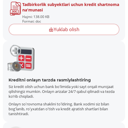
Tadbirkorlik subyektlari uchun kredit shartnoma
na'munasi
Hajmi: 138.00 KB
Format: doc
Yuklab olish
Kreditni onlayn tarzda rasmiylashtiring
Siz kredit olish uchun bank bo'limida yoki sayt orqali murojaat
qilishingiz mumkin. Onlayn arizalar 24/7 qabul qilinadi va tezda
ko‘rib chiqiladi.
Onlayn soʻrovnoma shaklini toʻldiring. Bank xodimi siz bilan
bogʻlanib, roʻyxatdan oʻtish va kredit ajratish shartlari bilan
tanishtiradi.