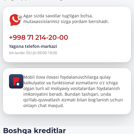
Agar sizda savollar tug‘ilgan bo‘lsa,
mutaxassislarimiz sizga yordam berishadi.
+998 71 214-20-00
Yagona telefon-markazi
Ish tartibi: DU-JU 09:00-18:00
Mobil ilova ilovasi foydalanuvchilarga qulay
kalkulyator va funktsional xizmatlarni oʻz ichiga
olgan turli xil moliyaviy vositalardan foydalanish
imkoniyatini beradi. Bundan tashqari, unda
qoʻllab-quvvatlash xizmati bilan bogʻlanish uchun
onlayn chat mavjud.
Boshqa kreditlar