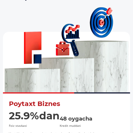
Poytaxt Biznes
25.9%dan
48 oygacha
Foiz stavkasi
Kredit muddati