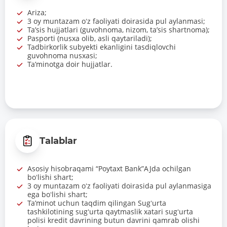
Ariza;
3 oy muntazam oʻz faoliyati doirasida pul aylanmasi;
Taʼsis hujjatlari (guvohnoma, nizom, taʼsis shartnoma);
Pasporti (nusxa olib, asli qaytariladi);
Tadbirkorlik subyekti ekanligini tasdiqlovchi
guvohnoma nusxasi;
Taʼminotga doir hujjatlar.
Talablar
Asosiy hisobraqami “Poytaxt Bank”AJda ochilgan
boʻlishi shart;
3 oy muntazam oʻz faoliyati doirasida pul aylanmasiga
ega boʻlishi shart;
Taʼminot uchun taqdim qilingan Sugʻurta
tashkilotining sugʻurta qaytmaslik xatari sugʻurta
polisi kredit davrining butun davrini qamrab olishi