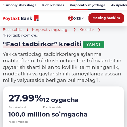
Jismoniy shaxslarga
Kichik biznes
Korporativ mijozlarga
Aksiyado
Mening bankim
O‘ZB
Bosh sahifa
Korporativ mijozlarg...
Kreditlar
“Faol tadbirkor” kre...
“Faol tadbirkor” krediti
YANGI
Yakka tartibdagi tadbirkorlarga aylanma
mablagʻlarini toʻldirish uchun foiz toʻlovlari bilan
qaytarish sharti bilan toʻlovlilik, taʼminlanganlik,
muddatlilik va qaytarishlilik tamoyillariga asosan
milliy valyutasida berilgan pul mablagʻi.
27.99%
12 oygacha
Foiz stavkasi
Kredit muddati
100,0 million soʻmgacha
Kredit miqdori