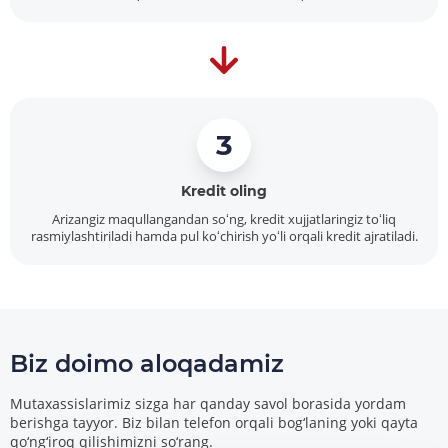
3
Kredit oling
Arizangiz maqullangandan soʻng, kredit xujjatlaringiz toʻliq
rasmiylashtiriladi hamda pul koʻchirish yoʻli orqali kredit ajratiladi.
Biz doimo aloqadamiz
Mutaxassislarimiz sizga har qanday savol borasida yordam
berishga tayyor. Biz bilan telefon orqali bog‘laning yoki qayta
qo‘ng‘iroq qilishimizni so‘rang.