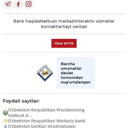
Bank haqida
Matbuot markazi
Interaktiv xizmatlar
Kontaktlar
Sayt xaritasi
Barcha
omonatlar
davlat
tomonidan
sug‘urtalangan
Foydali saytlar:
O‘zbekiston Respublikasi Prezidentining
matbuot xi...
O‘zbekiston Respublikasi Markaziy banki
O’zbekiston banklari Assotsiatsiyasi