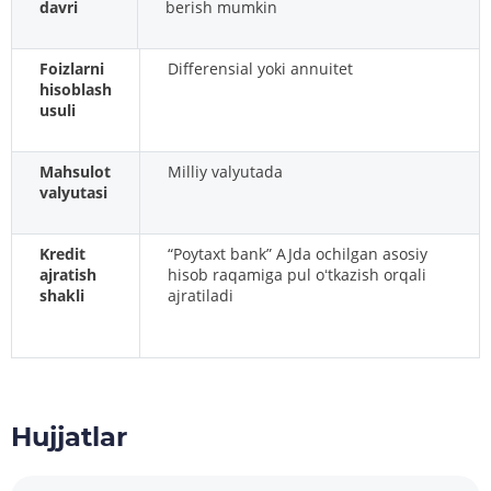
davri
berish mumkin
Foizlarni
Differensial yoki annuitet
hisoblash
usuli
Mahsulot
Milliy valyutada
valyutasi
Kredit
“Poytaxt bank” AJda ochilgan asosiy
ajratish
hisob raqamiga pul oʻtkazish orqali
shakli
ajratiladi
Hujjatlar