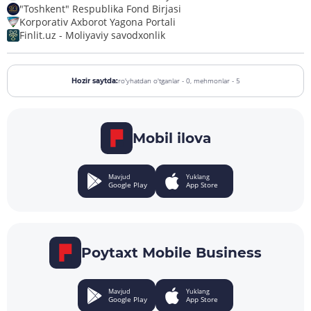
"Toshkent" Respublika Fond Birjasi
Korporativ Axborot Yagona Portali
Finlit.uz - Moliyaviy savodxonlik
ro'yhatdan o'tganlar - 0,
mehmonlar - 5
Hozir saytda:
Mobil ilova
Mavjud
Yuklang
Google Play
App Store
Poytaxt Mobile Business
Mavjud
Yuklang
Google Play
App Store