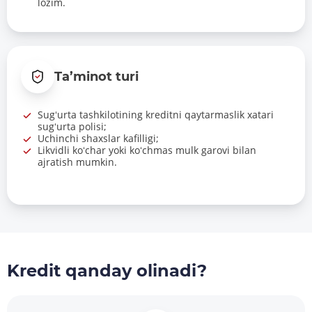
lozim.
Ta’minot turi
Sugʻurta tashkilotining kreditni qaytarmaslik xatari
sugʻurta polisi;
Uchinchi shaxslar kafilligi;
Likvidli koʻchar yoki koʻchmas mulk garovi bilan
ajratish mumkin.
Kredit qanday olinadi?