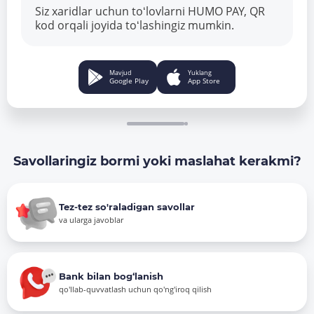
Siz xaridlar uchun toʻlovlarni HUMO PAY, QR
kod orqali joyida toʻlashingiz mumkin.
Mavjud
Yuklang
Google Play
App Store
Savollaringiz bormi yoki maslahat kerakmi?
Tez-tez so'raladigan savollar
va ularga javoblar
Bank bilan bog‘lanish
qo'llab-quvvatlash uchun qo'ng'iroq qilish