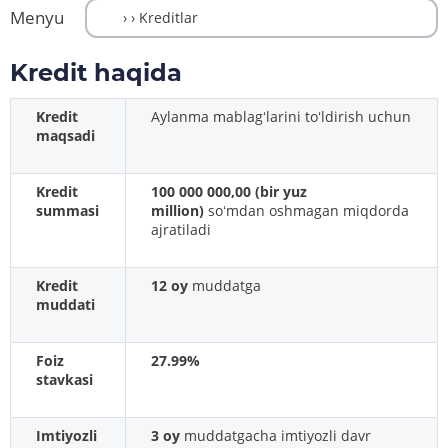
Menyu
Kredit haqida
Kredit
Aylanma mablagʻlarini toʻldirish uchun
maqsadi
Kredit
100 000 000,00 (bir yuz
summasi
million)
soʻmdan oshmagan miqdorda
ajratiladi
Kredit
12 oy
muddatga
muddati
Foiz
27.99%
stavkasi
Imtiyozli
3 oy
muddatgacha imtiyozli davr