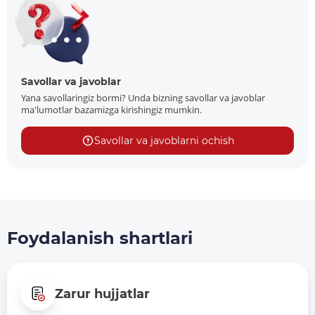
Savollar va javoblar
Yana savollaringiz bormi? Unda bizning savollar va javoblar
ma'lumotlar bazamizga kirishingiz mumkin.
Savollar va javoblarni ochish
Foydalanish shartlari
Zarur hujjatlar