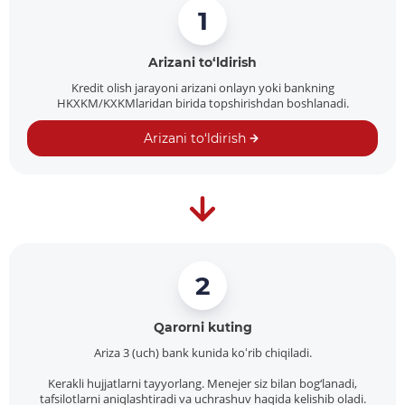
1
Arizani to‘ldirish
Kredit olish jarayoni arizani onlayn yoki bankning
HKXKM/KXKMlaridan birida topshirishdan boshlanadi.
Arizani to‘ldirish
2
Qarorni kuting
Ariza 3 (uch) bank kunida koʻrib chiqiladi.
Kerakli hujjatlarni tayyorlang. Menejer siz bilan bog‘lanadi,
tafsilotlarni aniqlashtiradi va uchrashuv haqida kelishib oladi.